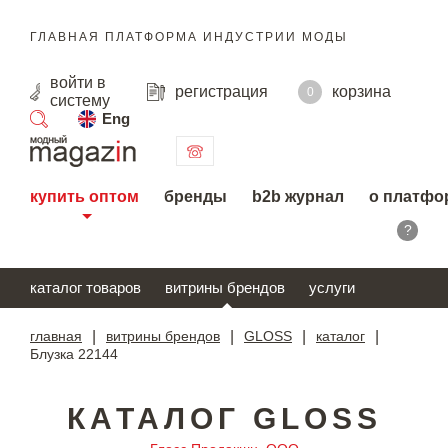
ГЛАВНАЯ ПЛАТФОРМА ИНДУСТРИИ МОДЫ
войти
в
регистрация
корзина
0
систему
Eng
поиск
купить оптом
бренды
b2b журнал
о платфо
?
каталог товаров
витрины брендов
услуги
главная
|
витрины брендов
|
GLOSS
|
каталог
|
Блузка 22144
КАТАЛОГ GLOSS