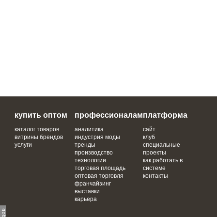
купить оптом
профессионалам
платформа
каталог товаров
аналитика
сайт
витрины брендов
индустрия моды
клуб
услуги
тренды
специальные
производство
проекты
технологии
как работать в
торговая площадь
системе
оптовая торговля
контакты
франчайзинг
выставки
карьера