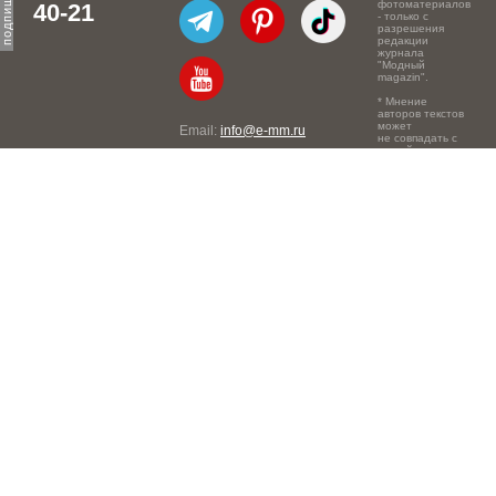
фотоматериалов
40-21
- только с
разрешения
редакции
журнала
"Модный
magazin".
* Мнение
авторов текстов
может
Email:
info@e-mm.ru
не совпадать с
точкой зрения
Адреса:
редакции.
Россия, г. Москва, 105066,
Токмаков переулок, дом №
16, строение 2, телефон:
+7-903-140-03-57
Россия, г. Санкт-Петербург,
191186, Офисный центр
"Казанский", Казанская ул,
7, телефон: 8-800-600-40-
21
Россия, г. Краснодар,
105066, Офисный центр
"Кутузовский", Северная
ул., 490, телефон: 8-800-
600-40-21
Россия, г. Нижний