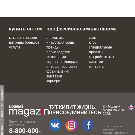
купить оптом
профессионалам
платформа
каталог товаров
аналитика
сайт
витрины брендов
индустрия моды
клуб
услуги
тренды
специальные
производство
проекты
технологии
как работать в
торговая площадь
системе
оптовая торговля
контакты
франчайзинг
выставки
карьера
одпишитесь на новости брендов
ТУТ КИПИТ ЖИЗНЬ,
© «Модный
Magazin» 2016-
ПРИСОЕДИНЯЙТЕСЬ:
2026.
Звоните по всем
вопросам
Копирование
8-800-600-
текстов и
воспроизведение