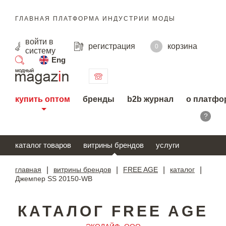
ГЛАВНАЯ ПЛАТФОРМА ИНДУСТРИИ МОДЫ
войти
в
регистрация
корзина
0
систему
Eng
поиск
купить оптом
бренды
b2b журнал
о платфо
?
каталог товаров
витрины брендов
услуги
главная
|
витрины брендов
|
FREE AGE
|
каталог
|
Джемпер SS 20150-WB
КАТАЛОГ FREE AGE