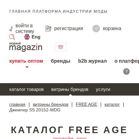
ГЛАВНАЯ ПЛАТФОРМА ИНДУСТРИИ МОДЫ
войти
в
регистрация
корзина
0
систему
Eng
поиск
купить оптом
бренды
b2b журнал
о платфо
?
каталог товаров
витрины брендов
услуги
главная
|
витрины брендов
|
FREE AGE
|
каталог
|
Джемпер SS 20152-WDG
КАТАЛОГ FREE AGE