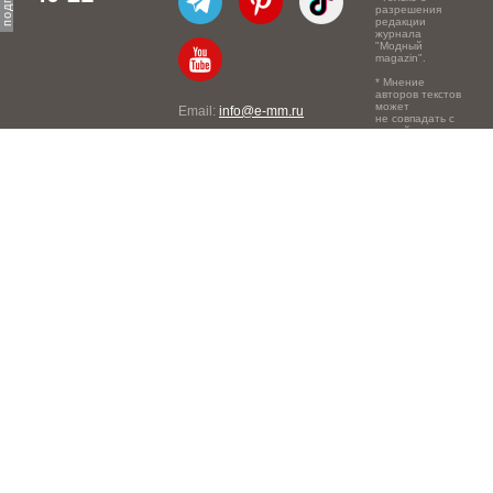
разрешения
редакции
журнала
"Модный
magazin".
* Мнение
авторов текстов
может
Email:
info@e-mm.ru
не совпадать с
точкой зрения
Адреса:
редакции.
Россия, г. Москва, 105066,
Токмаков переулок, дом №
16, строение 2, телефон:
+7-903-140-03-57
Россия, г. Санкт-Петербург,
191186, Офисный центр
"Казанский", Казанская ул,
7, телефон: 8-800-600-40-
21
Россия, г. Краснодар,
105066, Офисный центр
"Кутузовский", Северная
ул., 490, телефон: 8-800-
600-40-21
Россия, г. Нижний
Новгород, 603105,