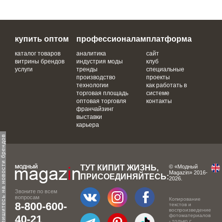
купить оптом
профессионалам
платформа
каталог товаров
аналитика
сайт
витрины брендов
индустрия моды
клуб
услуги
тренды
специальные
производство
проекты
технологии
как работать в
торговая площадь
системе
оптовая торговля
контакты
франчайзинг
выставки
карьера
одпишитесь на новости брендов
ТУТ КИПИТ ЖИЗНЬ,
© «Модный
Magazin» 2016-
ПРИСОЕДИНЯЙТЕСЬ:
2026.
Звоните по всем
вопросам
Копирование
8-800-600-
текстов и
воспроизведение
фотоматериалов
40-21
- только с