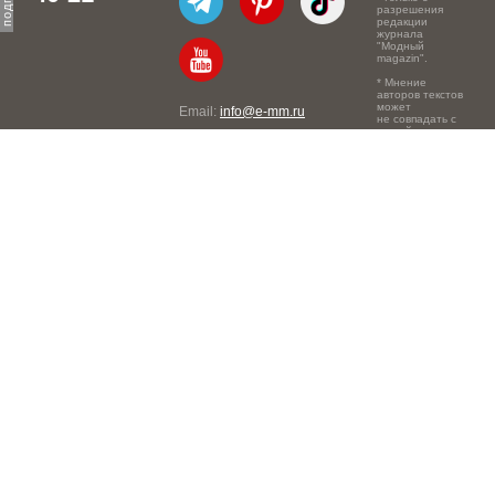
разрешения
редакции
журнала
"Модный
magazin".
* Мнение
авторов текстов
может
Email:
info@e-mm.ru
не совпадать с
точкой зрения
Адреса:
редакции.
Россия, г. Москва, 105066,
Токмаков переулок, дом №
16, строение 2, телефон:
+7-903-140-03-57
Россия, г. Санкт-Петербург,
191186, Офисный центр
"Казанский", Казанская ул,
7, телефон: 8-800-600-40-
21
Россия, г. Краснодар,
105066, Офисный центр
"Кутузовский", Северная
ул., 490, телефон: 8-800-
600-40-21
Россия, г. Нижний
Новгород, 603105,