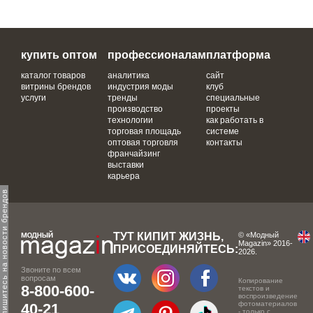
купить оптом
профессионалам
платформа
каталог товаров
аналитика
сайт
витрины брендов
индустрия моды
клуб
услуги
тренды
специальные
производство
проекты
технологии
как работать в
торговая площадь
системе
оптовая торговля
контакты
франчайзинг
выставки
карьера
одпишитесь на новости брендов
ТУТ КИПИТ ЖИЗНЬ,
© «Модный
Magazin» 2016-
ПРИСОЕДИНЯЙТЕСЬ:
2026.
Звоните по всем
вопросам
Копирование
8-800-600-
текстов и
воспроизведение
фотоматериалов
40-21
- только с