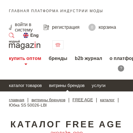
ГЛАВНАЯ ПЛАТФОРМА ИНДУСТРИИ МОДЫ
войти
в
регистрация
корзина
0
систему
Eng
поиск
купить оптом
бренды
b2b журнал
о платфо
?
каталог товаров
витрины брендов
услуги
главная
|
витрины брендов
|
FREE AGE
|
каталог
|
Юбка SS 50026-LBl
КАТАЛОГ FREE AGE