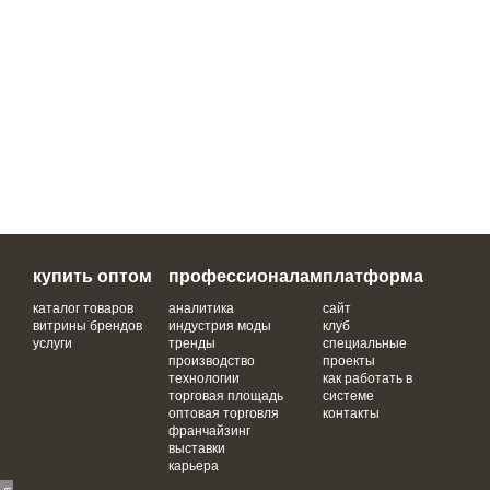
купить оптом
профессионалам
платформа
каталог товаров
аналитика
сайт
витрины брендов
индустрия моды
клуб
услуги
тренды
специальные
производство
проекты
технологии
как работать в
торговая площадь
системе
оптовая торговля
контакты
франчайзинг
выставки
карьера