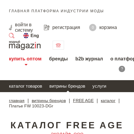
ГЛАВНАЯ ПЛАТФОРМА ИНДУСТРИИ МОДЫ
войти
в
регистрация
корзина
0
систему
Eng
поиск
купить оптом
бренды
b2b журнал
о платфо
?
каталог товаров
витрины брендов
услуги
главная
|
витрины брендов
|
FREE AGE
|
каталог
|
Платье FW 10023-DGr
КАТАЛОГ FREE AGE