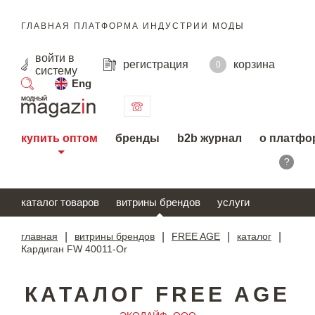
ГЛАВНАЯ ПЛАТФОРМА ИНДУСТРИИ МОДЫ
войти
в
регистрация
корзина
0
систему
Eng
поиск
купить оптом
бренды
b2b журнал
о платфо
?
каталог товаров
витрины брендов
услуги
главная
|
витрины брендов
|
FREE AGE
|
каталог
|
Кардиган FW 40011-Or
КАТАЛОГ FREE AGE