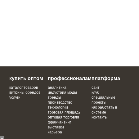
купить оптом
профессионалам
платформа
каталог товаров
аналитика
сайт
витрины брендов
индустрия моды
клуб
услуги
тренды
специальные
производство
проекты
технологии
как работать в
торговая площадь
системе
оптовая торговля
контакты
франчайзинг
выставки
карьера