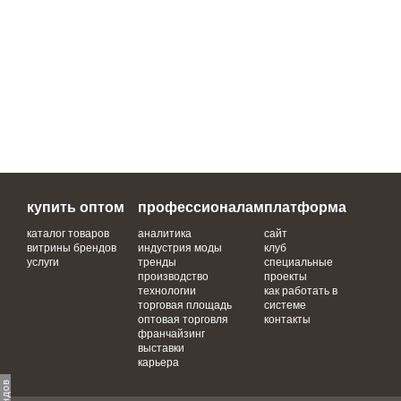
купить оптом
профессионалам
платформа
каталог товаров
аналитика
сайт
витрины брендов
индустрия моды
клуб
услуги
тренды
специальные
производство
проекты
технологии
как работать в
торговая площадь
системе
оптовая торговля
контакты
франчайзинг
выставки
карьера