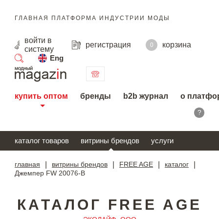
ГЛАВНАЯ ПЛАТФОРМА ИНДУСТРИИ МОДЫ
войти
в
регистрация
корзина
0
систему
Eng
поиск
купить оптом
бренды
b2b журнал
о платфо
?
каталог товаров
витрины брендов
услуги
главная
|
витрины брендов
|
FREE AGE
|
каталог
|
Джемпер FW 20076-B
КАТАЛОГ FREE AGE