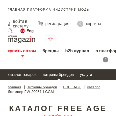
ГЛАВНАЯ ПЛАТФОРМА ИНДУСТРИИ МОДЫ
войти
в
регистрация
корзина
0
систему
Eng
поиск
купить оптом
бренды
b2b журнал
о платфо
?
каталог товаров
витрины брендов
услуги
главная
|
витрины брендов
|
FREE AGE
|
каталог
|
Джемпер FW-20081-LGGM
КАТАЛОГ FREE AGE