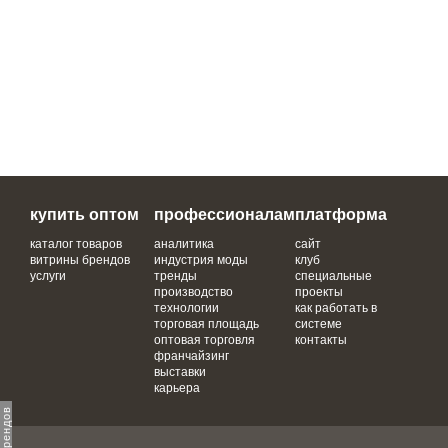
купить оптом
профессионалам
платформа
каталог товаров
аналитика
сайт
витрины брендов
индустрия моды
клуб
услуги
тренды
специальные
производство
проекты
технологии
как работать в
торговая площадь
системе
оптовая торговля
контакты
франчайзинг
выставки
карьера