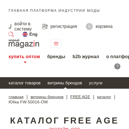
ГЛАВНАЯ ПЛАТФОРМА ИНДУСТРИИ МОДЫ
войти
в
регистрация
корзина
0
систему
Eng
поиск
купить оптом
бренды
b2b журнал
о платфо
?
каталог товаров
витрины брендов
услуги
главная
|
витрины брендов
|
FREE AGE
|
каталог
|
Юбка FW-50016-OW
КАТАЛОГ FREE AGE