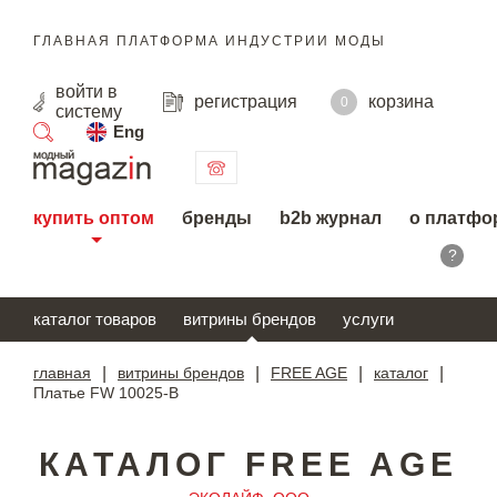
ГЛАВНАЯ ПЛАТФОРМА ИНДУСТРИИ МОДЫ
войти
в
регистрация
корзина
0
систему
Eng
поиск
купить оптом
бренды
b2b журнал
о платфо
?
каталог товаров
витрины брендов
услуги
главная
|
витрины брендов
|
FREE AGE
|
каталог
|
Платье FW 10025-B
КАТАЛОГ FREE AGE