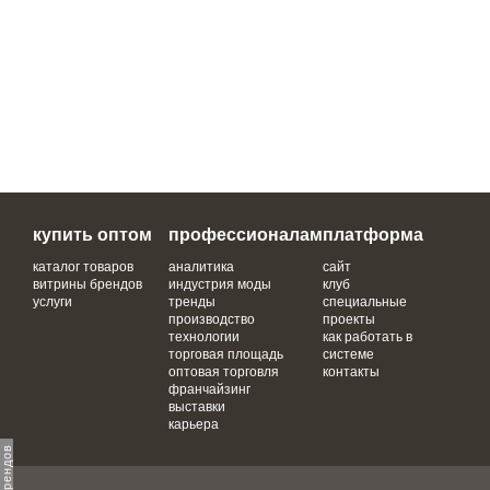
купить оптом
профессионалам
платформа
каталог товаров
аналитика
сайт
витрины брендов
индустрия моды
клуб
услуги
тренды
специальные
производство
проекты
технологии
как работать в
торговая площадь
системе
оптовая торговля
контакты
франчайзинг
выставки
карьера