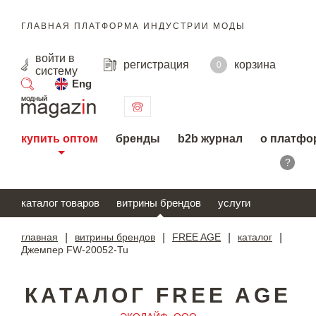
ГЛАВНАЯ ПЛАТФОРМА ИНДУСТРИИ МОДЫ
войти
в
регистрация
корзина
0
систему
Eng
поиск
купить оптом
бренды
b2b журнал
о платфо
?
каталог товаров
витрины брендов
услуги
главная
|
витрины брендов
|
FREE AGE
|
каталог
|
Джемпер FW-20052-Tu
КАТАЛОГ FREE AGE