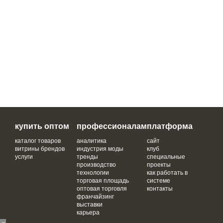
купить оптом
профессионалам
платформа
каталог товаров
аналитика
сайт
витрины брендов
индустрия моды
клуб
услуги
тренды
специальные
производство
проекты
технологии
как работать в
торговая площадь
системе
оптовая торговля
контакты
франчайзинг
выставки
карьера