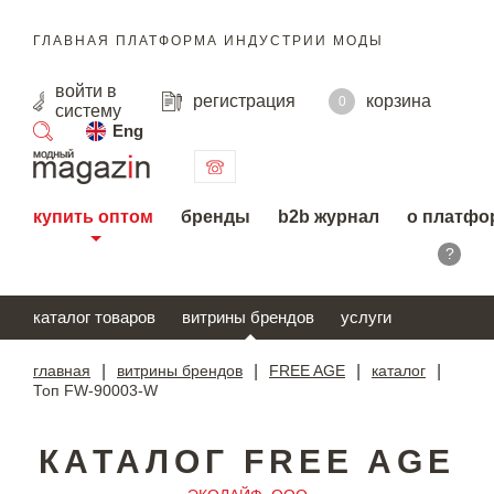
ГЛАВНАЯ ПЛАТФОРМА ИНДУСТРИИ МОДЫ
войти
в
регистрация
корзина
0
систему
Eng
поиск
купить оптом
бренды
b2b журнал
о платфо
?
каталог товаров
витрины брендов
услуги
главная
|
витрины брендов
|
FREE AGE
|
каталог
|
Топ FW-90003-W
КАТАЛОГ FREE AGE