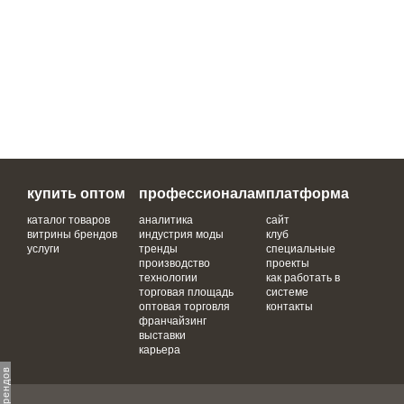
купить оптом
профессионалам
платформа
каталог товаров
аналитика
сайт
витрины брендов
индустрия моды
клуб
услуги
тренды
специальные
производство
проекты
технологии
как работать в
торговая площадь
системе
оптовая торговля
контакты
франчайзинг
выставки
карьера