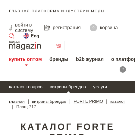
ГЛАВНАЯ ПЛАТФОРМА ИНДУСТРИИ МОДЫ
войти
в
регистрация
корзина
0
систему
Eng
поиск
купить оптом
бренды
b2b журнал
о платфо
?
каталог товаров
витрины брендов
услуги
главная
|
витрины брендов
|
FORTE PRIMO
|
каталог
|
Плащ 717
КАТАЛОГ FORTE