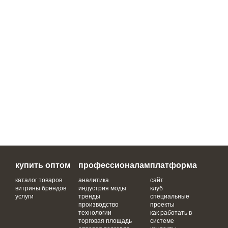
купить оптом
профессионалам
платформа
каталог товаров
аналитика
сайт
витрины брендов
индустрия моды
клуб
услуги
тренды
специальные
производство
проекты
технологии
как работать в
торговая площадь
системе