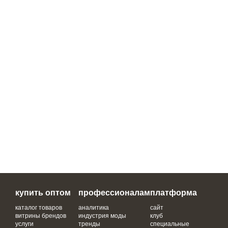
купить оптом
профессионалам
платформа
каталог товаров
аналитика
сайт
витрины брендов
индустрия моды
клуб
услуги
тренды
специальные