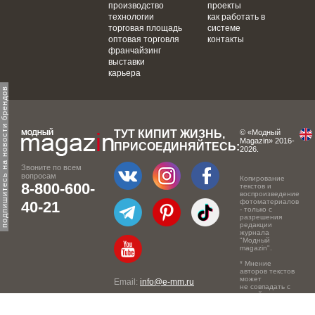
производство
проекты
технологии
как работать в
торговая площадь
системе
оптовая торговля
контакты
франчайзинг
выставки
карьера
одпишитесь на новости брендов
ТУТ КИПИТ ЖИЗНЬ,
© «Модный
Magazin» 2016-
ПРИСОЕДИНЯЙТЕСЬ:
2026.
Звоните по всем
вопросам
Копирование
8-800-600-
текстов и
воспроизведение
фотоматериалов
40-21
- только с
разрешения
редакции
журнала
"Модный
magazin".
* Мнение
авторов текстов
может
Email:
info@e-mm.ru
не совпадать с
точкой зрения
Адреса:
редакции.