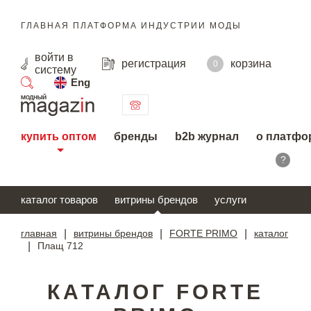
ГЛАВНАЯ ПЛАТФОРМА ИНДУСТРИИ МОДЫ
войти
в
регистрация
корзина
0
систему
Eng
поиск
купить оптом
бренды
b2b журнал
о платфо
?
каталог товаров
витрины брендов
услуги
главная
|
витрины брендов
|
FORTE PRIMO
|
каталог
|
Плащ 712
КАТАЛОГ FORTE