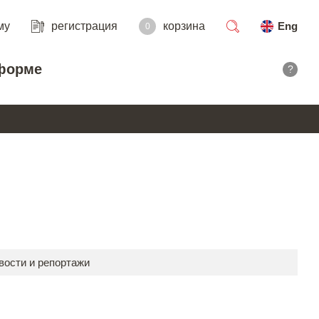
му
регистрация
корзина
Eng
0
поиск
форме
?
вости и репортажи