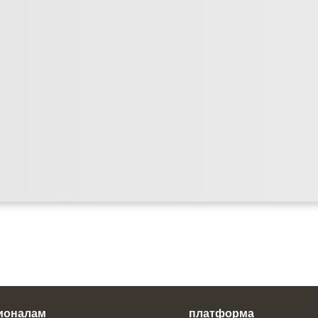
ионалам
платформа