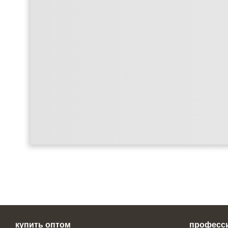
купить оптом
професс