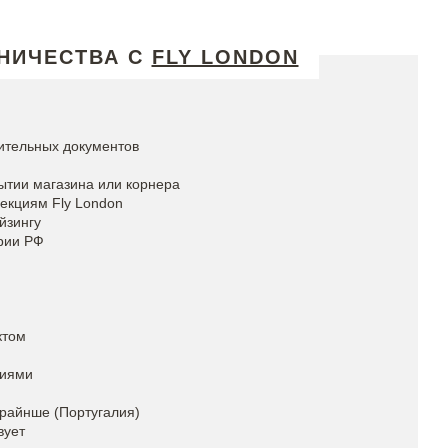
НИЧЕСТВА С
FLY LONDON
ительных документов
ытии магазина или корнера
екциям Fly London
йзингу
рии РФ
ктом
ниями
арайнше (Португалия)
вует