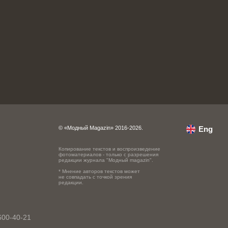
© «Модный Magazin» 2016-2026.
Eng
Копирование текстов и воспроизведение
фотоматериалов - только с разрешения
редакции журнала "Модный magazin".
* Мнение авторов текстов может
не совпадать с точкой зрения
редакции.
600-40-21