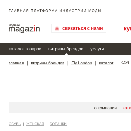
ГЛАВНАЯ ПЛАТФОРМА ИНДУСТРИИ МОДЫ
ку
связаться с нами
каталог товаров
витрины брендов
услуги
главная
|
витрины брендов
|
Fly London
|
каталог
|
KAYL
о компании
кат
ОБУВЬ
|
ЖЕНСКАЯ
|
БОТИНКИ