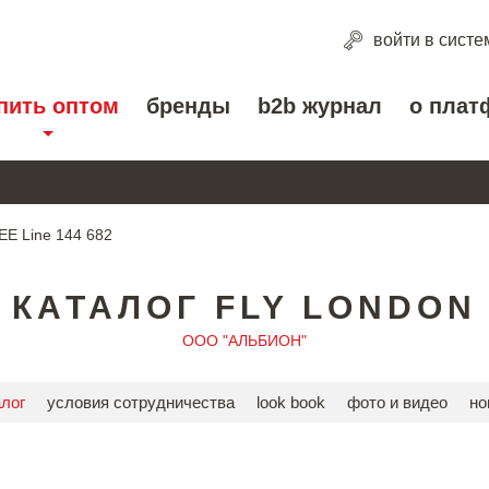
войти
в систе
пить оптом
бренды
b2b журнал
о плат
EE Line 144 682
КАТАЛОГ FLY LONDON
ООО "АЛЬБИОН"
алог
условия сотрудничества
look book
фото и видео
но