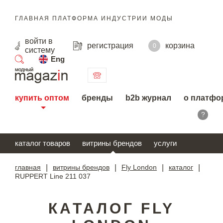
ГЛАВНАЯ ПЛАТФОРМА ИНДУСТРИИ МОДЫ
войти
в
регистрация
корзина
0
систему
Eng
поиск
купить оптом
бренды
b2b журнал
о платфо
?
каталог товаров
витрины брендов
услуги
главная
|
витрины брендов
|
Fly London
|
каталог
|
RUPPERT Line 211 037
КАТАЛОГ FLY