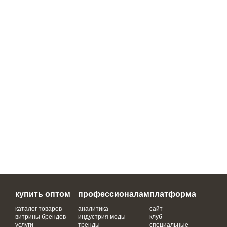
купить оптом
профессионалам
платформа
каталог товаров
аналитика
сайт
витрины брендов
индустрия моды
клуб
услуги
тренды
специальные