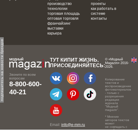
производство
проекты
технологии
как работать в
торговая площадь
системе
оптовая торговля
контакты
франчайзинг
выставки
карьера
одпишитесь на новости брендов
ТУТ КИПИТ ЖИЗНЬ,
© «Модный
Magazin» 2016-
ПРИСОЕДИНЯЙТЕСЬ:
2026.
Звоните по всем
вопросам
Копирование
8-800-600-
текстов и
воспроизведение
фотоматериалов
40-21
- только с
разрешения
редакции
журнала
"Модный
magazin".
* Мнение
авторов текстов
может
Email:
info@e-mm.ru
не совпадать с
точкой зрения
Адреса:
редакции.