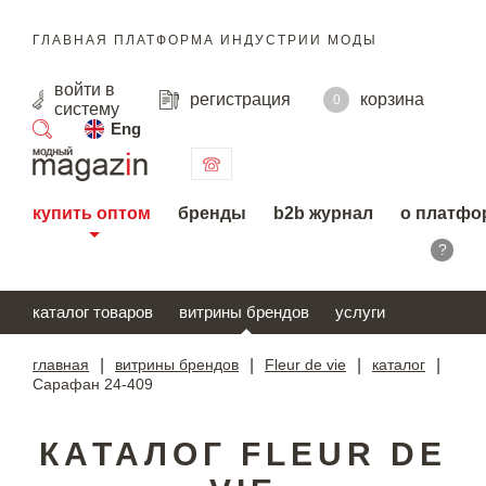
ГЛАВНАЯ ПЛАТФОРМА ИНДУСТРИИ МОДЫ
войти
в
регистрация
корзина
0
систему
Eng
поиск
купить оптом
бренды
b2b журнал
о платфо
?
каталог товаров
витрины брендов
услуги
главная
|
витрины брендов
|
Fleur de vie
|
каталог
|
Сарафан 24-409
КАТАЛОГ FLEUR DE