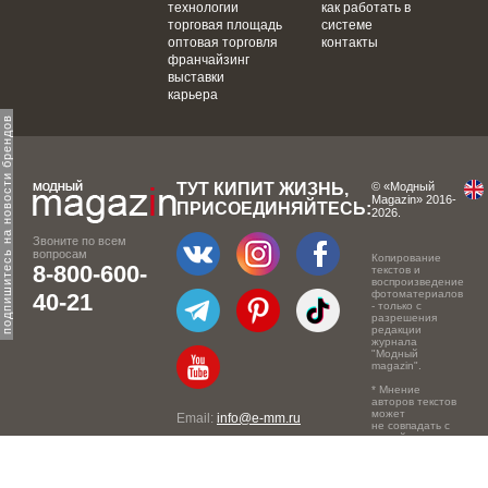
технологии
как работать в
торговая площадь
системе
оптовая торговля
контакты
франчайзинг
выставки
карьера
одпишитесь на новости брендов
ТУТ КИПИТ ЖИЗНЬ,
© «Модный
Magazin» 2016-
ПРИСОЕДИНЯЙТЕСЬ:
2026.
Звоните по всем
вопросам
Копирование
8-800-600-
текстов и
воспроизведение
фотоматериалов
40-21
- только с
разрешения
редакции
журнала
"Модный
magazin".
* Мнение
авторов текстов
может
Email:
info@e-mm.ru
не совпадать с
точкой зрения
Адреса:
редакции.
Россия, г. Москва, 105066,