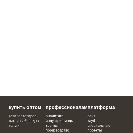
купить оптом
профессионалам
платформа
каталог товаров
аналитика
сайт
витрины брендов
индустрия моды
клуб
услуги
тренды
специальные
производство
проекты