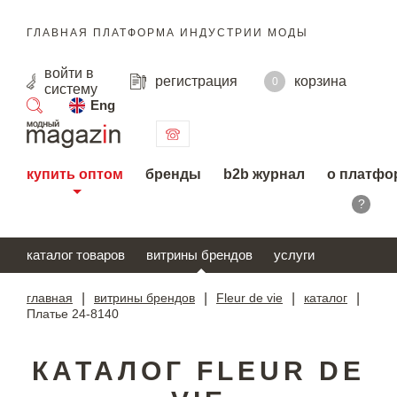
ГЛАВНАЯ ПЛАТФОРМА ИНДУСТРИИ МОДЫ
войти
в
регистрация
корзина
0
систему
Eng
поиск
купить оптом
бренды
b2b журнал
о платфо
?
каталог товаров
витрины брендов
услуги
главная
|
витрины брендов
|
Fleur de vie
|
каталог
|
Платье 24-8140
КАТАЛОГ FLEUR DE