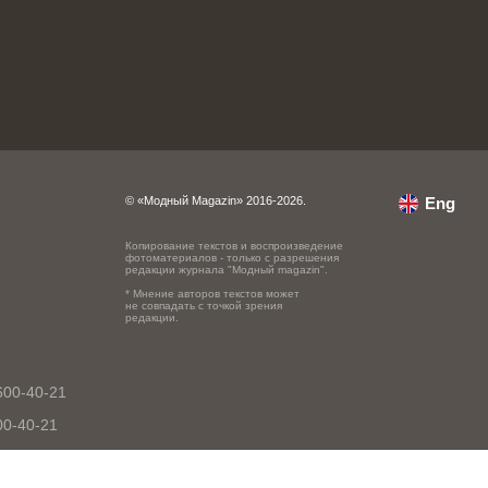
© «Модный Magazin» 2016-2026.
Eng
Копирование текстов и воспроизведение
фотоматериалов - только с разрешения
редакции журнала "Модный magazin".
* Мнение авторов текстов может
не совпадать с точкой зрения
редакции.
600-40-21
00-40-21
0-40-21