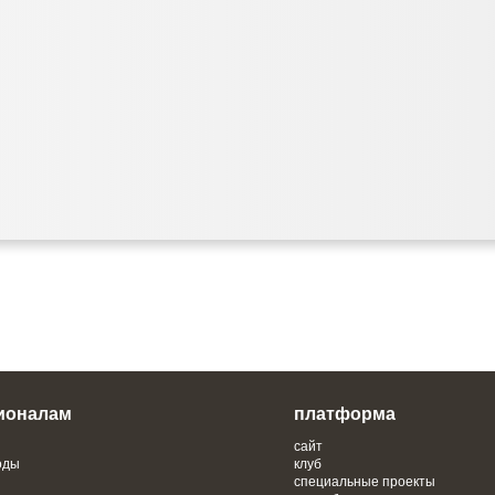
ионалам
платформа
сайт
оды
клуб
специальные проекты