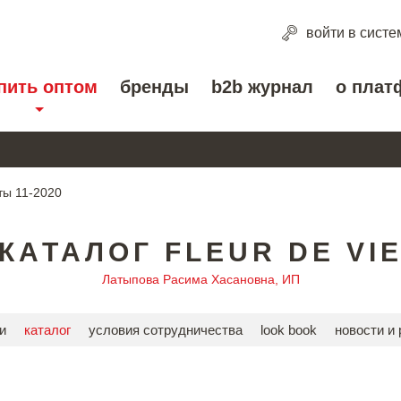
войти
в систе
пить оптом
бренды
b2b журнал
о плат
ы 11-2020
КАТАЛОГ FLEUR DE VI
Латыпова Расима Хасановна, ИП
и
каталог
условия сотрудничества
look book
новости и