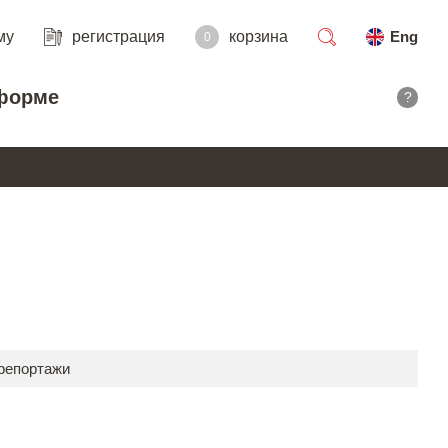
му
регистрация
корзина
Eng
0
поиск
форме
?
E
 репортажи