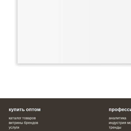
купить оптом
професс
каталог товаров
аналитика
витрины брендов
индустрия м
услуги
тренды