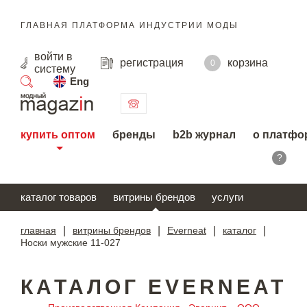
ГЛАВНАЯ ПЛАТФОРМА ИНДУСТРИИ МОДЫ
войти
в
регистрация
корзина
0
систему
Eng
поиск
купить оптом
бренды
b2b журнал
о платфо
?
каталог товаров
витрины брендов
услуги
главная
|
витрины брендов
|
Everneat
|
каталог
|
Носки мужские 11-027
КАТАЛОГ EVERNEAT