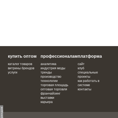
купить оптом
профессионалам
платформа
каталог товаров
аналитика
сайт
витрины брендов
индустрия моды
клуб
услуги
тренды
специальные
производство
проекты
технологии
как работать в
торговая площадь
системе
оптовая торговля
контакты
франчайзинг
выставки
карьера