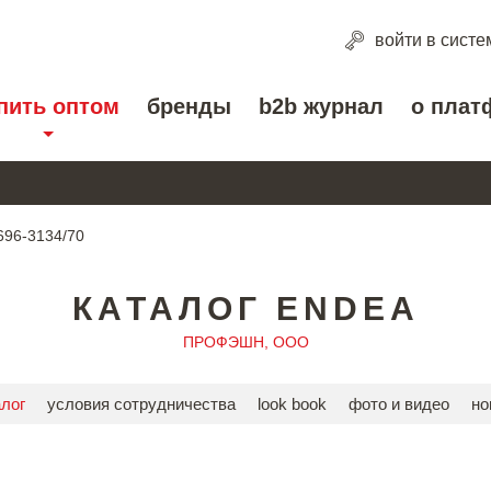
войти
в систе
пить оптом
бренды
b2b журнал
о плат
696-3134/70
КАТАЛОГ ENDEA
ПРОФЭШН, ООО
алог
условия сотрудничества
look book
фото и видео
но