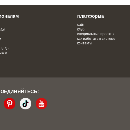
ионалам
платформа
сайт
оды
клуб
специальные проекты
о
как работать в системе
контакты
ощадь
овля
СОЕДИНЯЙТЕСЬ: