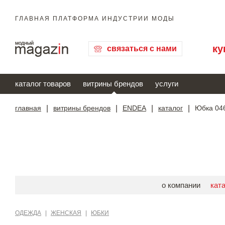
ГЛАВНАЯ ПЛАТФОРМА ИНДУСТРИИ МОДЫ
ку
связаться с нами
каталог товаров
витрины брендов
услуги
главная
|
витрины брендов
|
ENDEA
|
каталог
|
Юбка 04
о компании
кат
ОДЕЖДА
|
ЖЕНСКАЯ
|
ЮБКИ