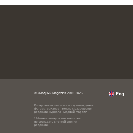
© «Модный Magazin» 2016-2026.
Eng
Копирование текстов и воспроизведение
фотоматериалов - только с разрешения
редакции журнала "Модный magazin".
* Мнение авторов текстов может
не совпадать с точкой зрения
редакции.