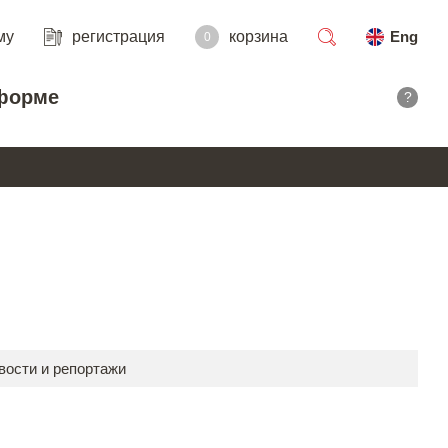
му
регистрация
корзина
Eng
0
поиск
форме
?
вости и репортажи