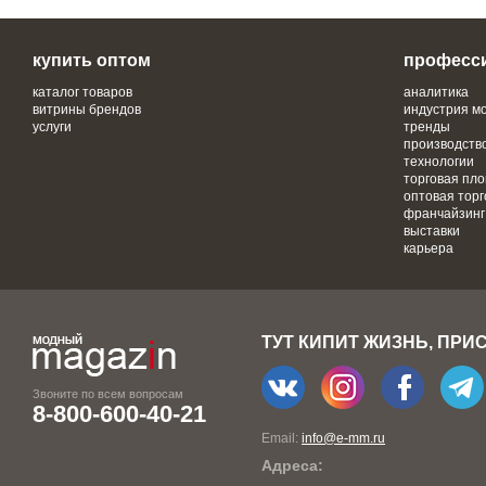
купить оптом
професс
каталог товаров
аналитика
витрины брендов
индустрия м
услуги
тренды
производств
технологии
торговая пл
оптовая торг
франчайзинг
выставки
карьера
ТУТ КИПИТ ЖИЗНЬ, ПРИ
Звоните по всем вопросам
8-800-600-40-21
Email:
info@e-mm.ru
Адреса: