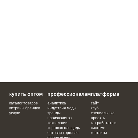
купить оптом
профессионалам
платформа
каталог товаров
аналитика
сайт
витрины брендов
индустрия моды
клуб
услуги
тренды
специальные
производство
проекты
технологии
как работать в
торговая площадь
системе
оптовая торговля
контакты
франчайзинг