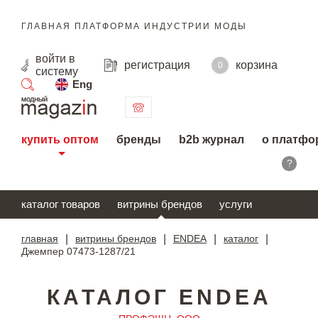
ГЛАВНАЯ ПЛАТФОРМА ИНДУСТРИИ МОДЫ
войти
в
регистрация
корзина
0
систему
Eng
поиск
купить оптом
бренды
b2b журнал
о платфо
?
каталог товаров
витрины брендов
услуги
главная
|
витрины брендов
|
ENDEA
|
каталог
|
Джемпер 07473-1287/21
КАТАЛОГ ENDEA