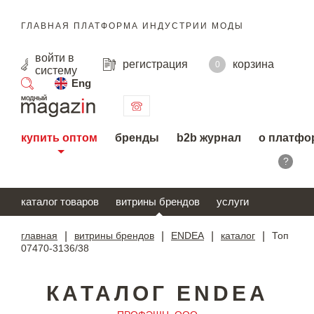
ГЛАВНАЯ ПЛАТФОРМА ИНДУСТРИИ МОДЫ
войти
в
регистрация
корзина
0
систему
Eng
поиск
купить оптом
бренды
b2b журнал
о платфо
?
каталог товаров
витрины брендов
услуги
главная
|
витрины брендов
|
ENDEA
|
каталог
|
Топ
07470-3136/38
КАТАЛОГ ENDEA