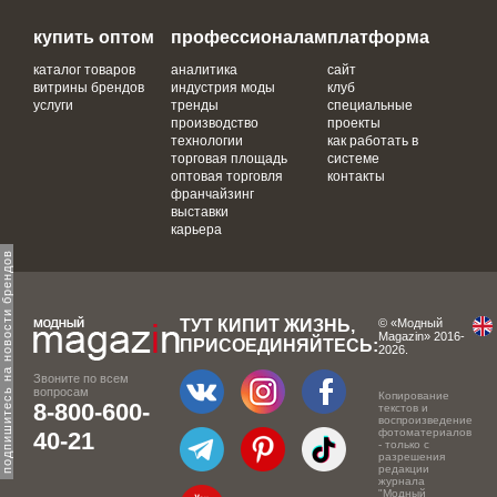
купить оптом
профессионалам
платформа
каталог товаров
аналитика
сайт
витрины брендов
индустрия моды
клуб
услуги
тренды
специальные
производство
проекты
технологии
как работать в
торговая площадь
системе
оптовая торговля
контакты
франчайзинг
выставки
карьера
одпишитесь на новости брендов
ТУТ КИПИТ ЖИЗНЬ,
© «Модный
Magazin» 2016-
ПРИСОЕДИНЯЙТЕСЬ:
2026.
Звоните по всем
вопросам
Копирование
8-800-600-
текстов и
воспроизведение
фотоматериалов
40-21
- только с
разрешения
редакции
журнала
"Модный