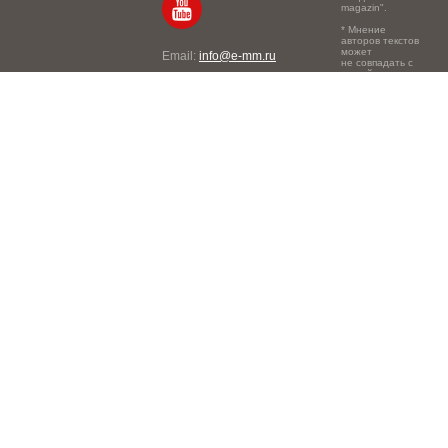
magazin".
* Мнение
авторов текстов
может
Email:
info@e-mm.ru
не совпадать с
точкой зрения
Адреса:
редакции.
Россия, г. Москва, 105066,
Токмаков переулок, дом №
16, строение 2, телефон:
+7-903-140-03-57
Россия, г. Санкт-Петербург,
191186, Офисный центр
"Казанский", Казанская ул,
7, телефон: 8-800-600-40-
21
Россия, г. Краснодар,
105066, Офисный центр
"Кутузовский", Северная
ул., 490, телефон: 8-800-
600-40-21
Россия, г. Нижний
Новгород, 603105,
Офисный центр "London",
Ошарская, 77А, телефон:
8-800-600-40-21