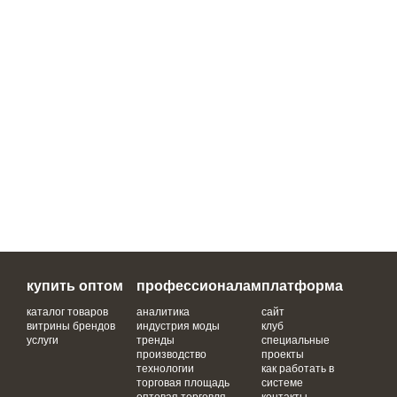
купить оптом
профессионалам
платформа
каталог товаров
аналитика
сайт
витрины брендов
индустрия моды
клуб
услуги
тренды
специальные
производство
проекты
технологии
как работать в
торговая площадь
системе