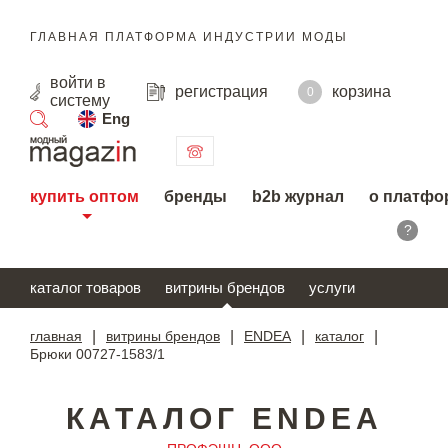
ГЛАВНАЯ ПЛАТФОРМА ИНДУСТРИИ МОДЫ
войти
в
регистрация
корзина
0
систему
Eng
поиск
купить оптом
бренды
b2b журнал
о платфо
?
каталог товаров
витрины брендов
услуги
главная
|
витрины брендов
|
ENDEA
|
каталог
|
Брюки 00727-1583/1
КАТАЛОГ ENDEA