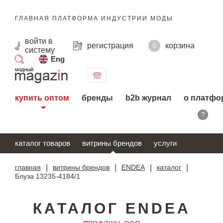
ГЛАВНАЯ ПЛАТФОРМА ИНДУСТРИИ МОДЫ
войти
в
регистрация
корзина
0
систему
Eng
поиск
купить оптом
бренды
b2b журнал
о платфо
?
каталог товаров
витрины брендов
услуги
главная
|
витрины брендов
|
ENDEA
|
каталог
|
Блуза 13235-4184/1
КАТАЛОГ ENDEA