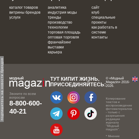
каталог товаров
аналитика
сайт
витрины брендов
индустрия моды
клуб
услуги
тренды
специальные
производство
проекты
технологии
как работать в
торговая площадь
системе
оптовая торговля
контакты
франчайзинг
выставки
карьера
одпишитесь на новости брендов
ТУТ КИПИТ ЖИЗНЬ,
© «Модный
Magazin» 2016-
ПРИСОЕДИНЯЙТЕСЬ:
2026.
Звоните по всем
вопросам
Копирование
8-800-600-
текстов и
воспроизведение
фотоматериалов
40-21
- только с
разрешения
редакции
журнала
"Модный
magazin".
* Мнение