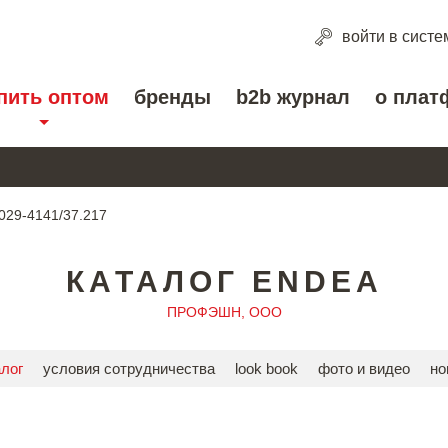
войти
в систе
пить оптом
бренды
b2b журнал
о плат
029-4141/37.217
КАТАЛОГ ENDEA
ПРОФЭШН, ООО
алог
условия сотрудничества
look book
фото и видео
но