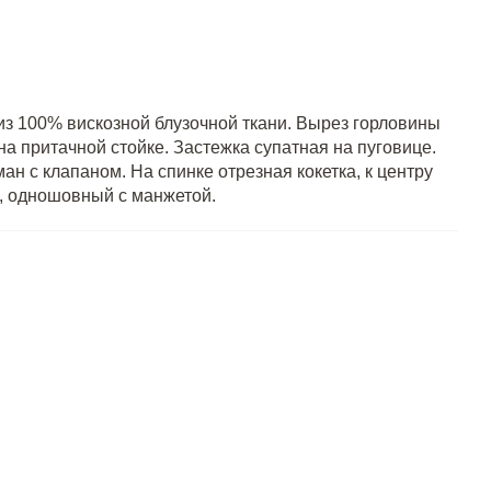
из 100% вискозной блузочной ткани. Вырез горловины
а притачной стойке. Застежка супатная на пуговице.
н с клапаном. На спинке отрезная кокетка, к центру
й, одношовный с манжетой.