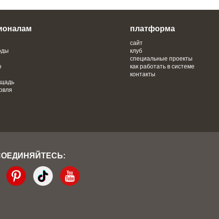
ионалам
платформа
сайт
оды
клуб
специальные проекты
о
как работать в системе
контакты
ощадь
овля
СОЕДИНЯЙТЕСЬ: