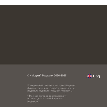
© «Модный Magazin» 2016-2026.
Eng
Копирование текстов и воспроизведение
фотоматериалов - только с разрешения
редакции журнала "Модный magazin".
* Мнение авторов текстов может
не совпадать с точкой зрения
редакции.