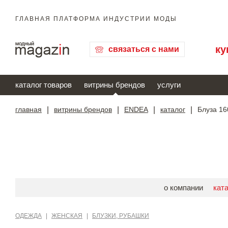
ГЛАВНАЯ ПЛАТФОРМА ИНДУСТРИИ МОДЫ
ку
связаться с нами
каталог товаров
витрины брендов
услуги
главная
|
витрины брендов
|
ENDEA
|
каталог
|
Блуза 16
о компании
кат
ОДЕЖДА
|
ЖЕНСКАЯ
|
БЛУЗКИ, РУБАШКИ