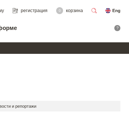
му
регистрация
корзина
Eng
0
поиск
форме
?
вости и репортажи