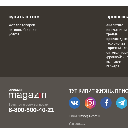
купить оптом
професс
каталог товаров
аналитика
витрины брендов
индустрия м
услуги
тренды
производств
технологии
торговая пл
оптовая торг
франчайзинг
выставки
карьера
ТУТ КИПИТ ЖИЗНЬ, ПРИ
Звоните по всем вопросам
8-800-600-40-21
Email:
info@e-mm.ru
Адреса: