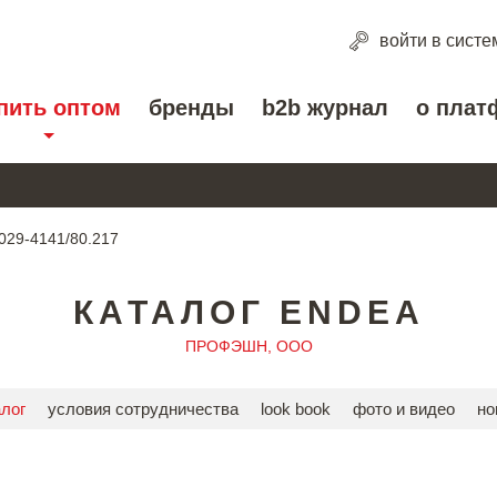
войти
в систе
пить оптом
бренды
b2b журнал
о плат
029-4141/80.217
КАТАЛОГ ENDEA
ПРОФЭШН, ООО
алог
условия сотрудничества
look book
фото и видео
но