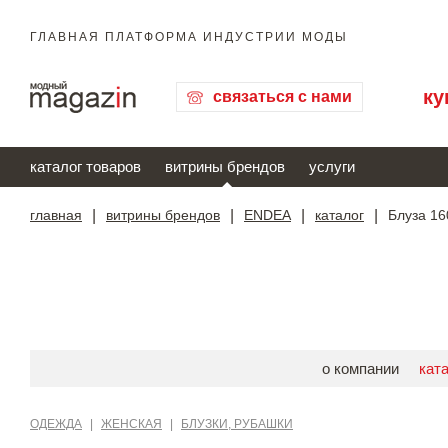
ГЛАВНАЯ ПЛАТФОРМА ИНДУСТРИИ МОДЫ
ку
связаться с нами
каталог товаров
витрины брендов
услуги
главная
|
витрины брендов
|
ENDEA
|
каталог
|
Блуза 16
о компании
кат
ОДЕЖДА
|
ЖЕНСКАЯ
|
БЛУЗКИ, РУБАШКИ