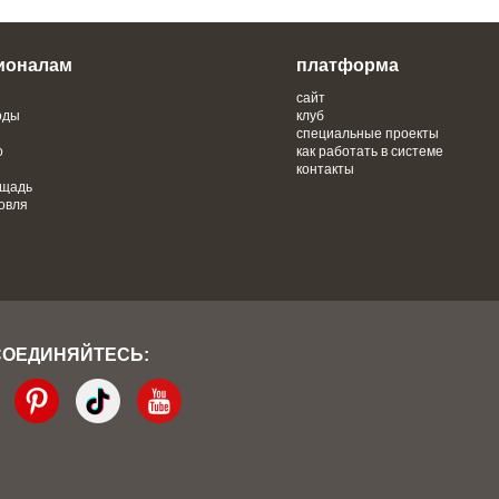
ионалам
платформа
сайт
оды
клуб
специальные проекты
о
как работать в системе
контакты
ощадь
овля
СОЕДИНЯЙТЕСЬ: