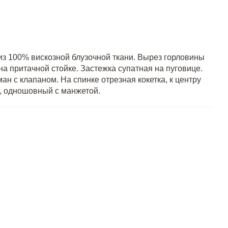
из 100% вискозной блузочной ткани. Вырез горловины
а притачной стойке. Застежка супатная на пуговице.
н с клапаном. На спинке отрезная кокетка, к центру
й, одношовный с манжетой.