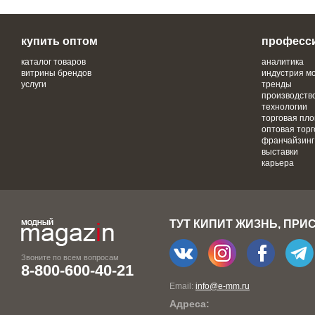
купить оптом
професс
каталог товаров
аналитика
витрины брендов
индустрия м
услуги
тренды
производств
технологии
торговая пл
оптовая торг
франчайзинг
выставки
карьера
ТУТ КИПИТ ЖИЗНЬ, ПРИ
Звоните по всем вопросам
8-800-600-40-21
Email:
info@e-mm.ru
Адреса: