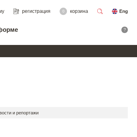
му
регистрация
корзина
Eng
0
поиск
форме
?
вости и репортажи