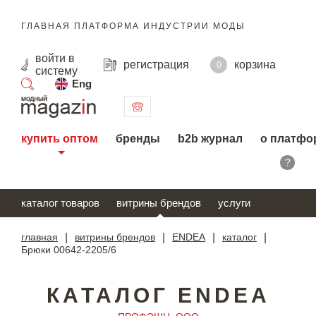
ГЛАВНАЯ ПЛАТФОРМА ИНДУСТРИИ МОДЫ
войти
в
регистрация
корзина
0
систему
Eng
поиск
купить оптом
бренды
b2b журнал
о платфо
?
каталог товаров
витрины брендов
услуги
главная
|
витрины брендов
|
ENDEA
|
каталог
|
Брюки 00642-2205/6
КАТАЛОГ ENDEA