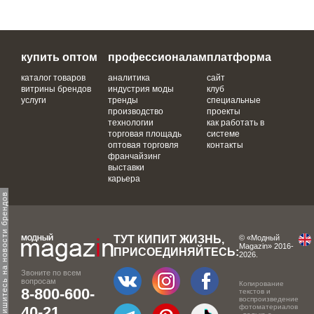
купить оптом
профессионалам
платформа
каталог товаров
аналитика
сайт
витрины брендов
индустрия моды
клуб
услуги
тренды
специальные
производство
проекты
технологии
как работать в
торговая площадь
системе
оптовая торговля
контакты
франчайзинг
выставки
карьера
одпишитесь на новости брендов
ТУТ КИПИТ ЖИЗНЬ,
© «Модный
Magazin» 2016-
ПРИСОЕДИНЯЙТЕСЬ:
2026.
Звоните по всем
вопросам
Копирование
8-800-600-
текстов и
воспроизведение
фотоматериалов
40-21