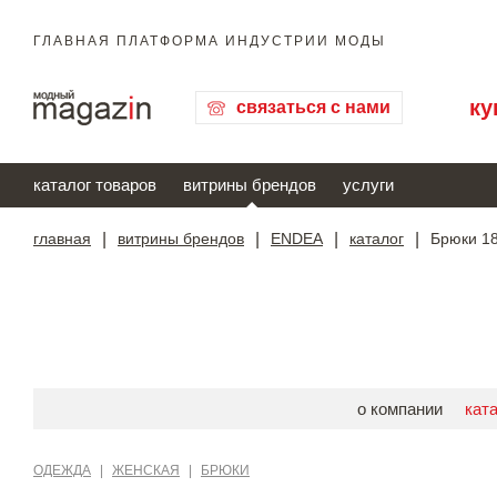
ГЛАВНАЯ ПЛАТФОРМА ИНДУСТРИИ МОДЫ
ку
связаться с нами
каталог товаров
витрины брендов
услуги
главная
|
витрины брендов
|
ENDEA
|
каталог
|
Брюки 18
о компании
кат
ОДЕЖДА
|
ЖЕНСКАЯ
|
БРЮКИ