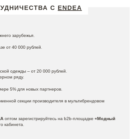
РУДНИЧЕСТВА С
ENDEA
жнего зарубежья.
зе от 40 000 рублей.
кой одежды – от 20 000 рублей.
ерном ряду.
мере 5% для новых партнеров.
рменной секции производителя в мультибрендовом
EA
оптом зарегистрируйтесь на b2b-площадке
«Модный
го кабинета.