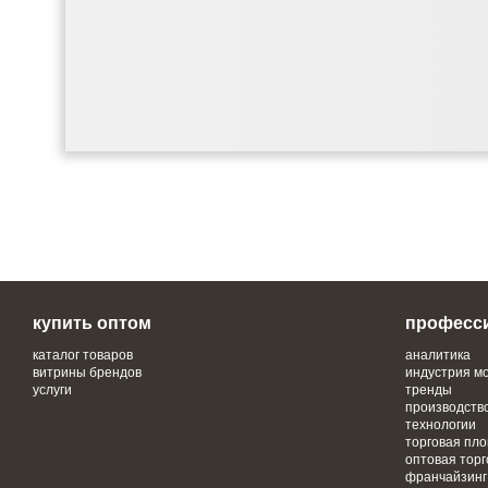
купить оптом
професс
каталог товаров
аналитика
витрины брендов
индустрия м
услуги
тренды
производств
технологии
торговая пл
оптовая торг
франчайзинг