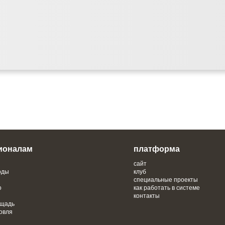
ионалам
платформа
сайт
оды
клуб
специальные проекты
о
как работать в системе
контакты
ощадь
овля