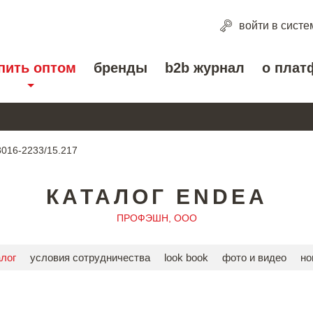
войти
в систе
пить оптом
бренды
b2b журнал
о плат
016-2233/15.217
КАТАЛОГ ENDEA
ПРОФЭШН, ООО
алог
условия сотрудничества
look book
фото и видео
но