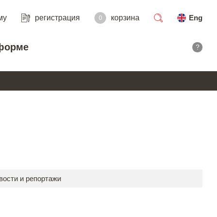
му
регистрация
корзина
Eng
0
поиск
форме
?
вости и репортажи