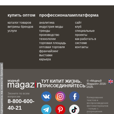
купить оптом
профессионалам
платформа
каталог товаров
аналитика
сайт
витрины брендов
индустрия моды
клуб
услуги
тренды
специальные
производство
проекты
технологии
как работать в
торговая площадь
системе
оптовая торговля
контакты
франчайзинг
выставки
карьера
одпишитесь на новости брендов
ТУТ КИПИТ ЖИЗНЬ,
© «Модный
Magazin» 2016-
ПРИСОЕДИНЯЙТЕСЬ:
2026.
Звоните по всем
вопросам
Копирование
8-800-600-
текстов и
воспроизведение
фотоматериалов
40-21
- только с
разрешения