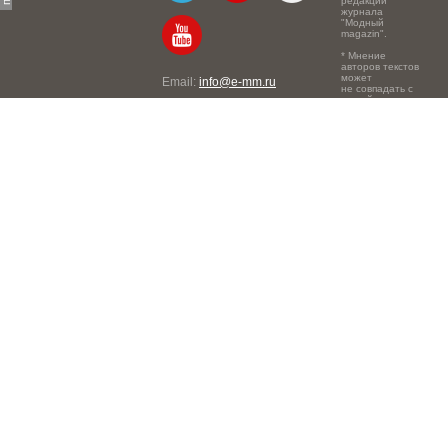
редакции
журнала
"Модный
magazin".
* Мнение
авторов текстов
может
Email:
info@e-mm.ru
не совпадать с
точкой зрения
Адреса:
редакции.
Россия, г. Москва, 105066,
Токмаков переулок, дом №
16, строение 2, телефон:
+7-903-140-03-57
Россия, г. Санкт-Петербург,
191186, Офисный центр
"Казанский", Казанская ул,
7, телефон: 8-800-600-40-
21
Россия, г. Краснодар,
105066, Офисный центр
"Кутузовский", Северная
ул., 490, телефон: 8-800-
600-40-21
Россия, г. Нижний
Новгород, 603105,
Офисный центр "London",