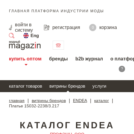
ГЛАВНАЯ ПЛАТФОРМА ИНДУСТРИИ МОДЫ
войти
в
регистрация
корзина
0
систему
Eng
поиск
купить оптом
бренды
b2b журнал
о платфо
?
каталог товаров
витрины брендов
услуги
главная
|
витрины брендов
|
ENDEA
|
каталог
|
Платье 15032-2238/3.217
КАТАЛОГ ENDEA