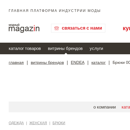
ГЛАВНАЯ ПЛАТФОРМА ИНДУСТРИИ МОДЫ
ку
связаться с нами
каталог товаров
витрины брендов
услуги
главная
|
витрины брендов
|
ENDEA
|
каталог
|
Брюки 0
о компании
кат
ОДЕЖДА
|
ЖЕНСКАЯ
|
БРЮКИ