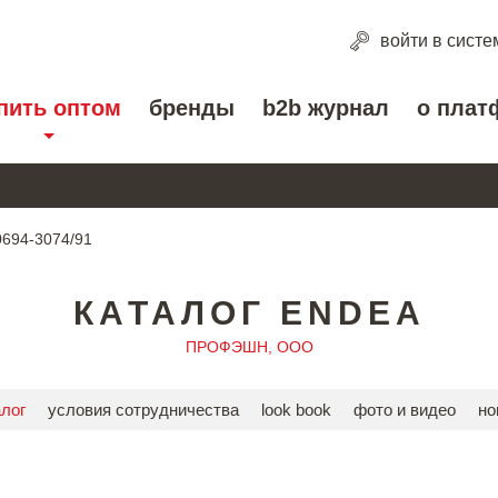
войти
в систе
пить оптом
бренды
b2b журнал
о плат
0694-3074/91
КАТАЛОГ ENDEA
ПРОФЭШН, ООО
алог
условия сотрудничества
look book
фото и видео
но