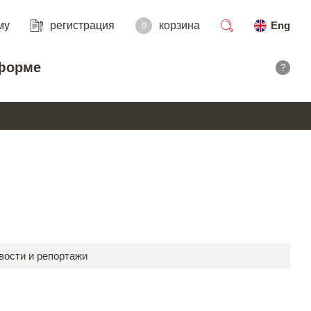
му
регистрация
корзина
Eng
0
поиск
форме
?
вости и репортажи