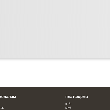
ионалам
платформа
сайт
оды
клуб