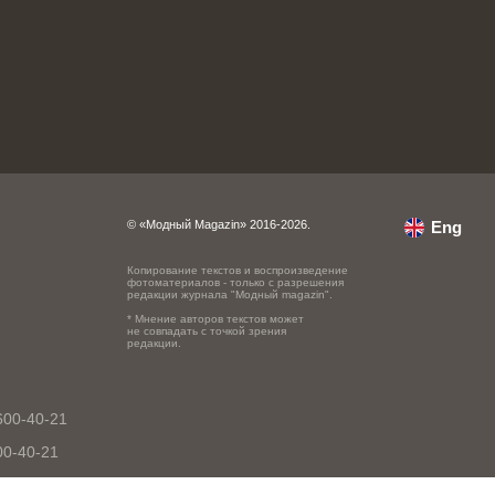
© «Модный Magazin» 2016-2026.
Eng
Копирование текстов и воспроизведение
фотоматериалов - только с разрешения
редакции журнала "Модный magazin".
* Мнение авторов текстов может
не совпадать с точкой зрения
редакции.
600-40-21
00-40-21
0-40-21