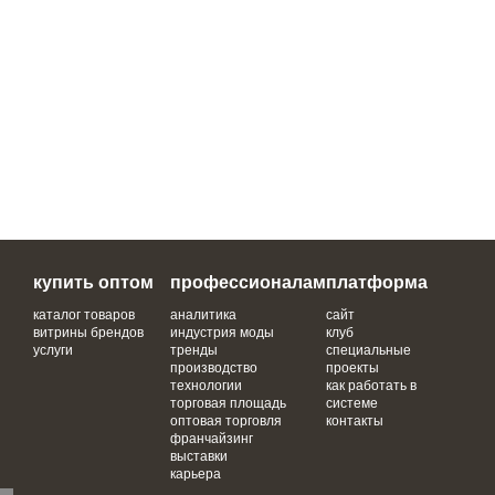
купить оптом
профессионалам
платформа
каталог товаров
аналитика
сайт
витрины брендов
индустрия моды
клуб
услуги
тренды
специальные
производство
проекты
технологии
как работать в
торговая площадь
системе
оптовая торговля
контакты
франчайзинг
выставки
карьера