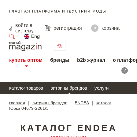
ГЛАВНАЯ ПЛАТФОРМА ИНДУСТРИИ МОДЫ
войти
в
регистрация
корзина
0
систему
Eng
поиск
купить оптом
бренды
b2b журнал
о платфо
?
каталог товаров
витрины брендов
услуги
главная
|
витрины брендов
|
ENDEA
|
каталог
|
Юбка 04679-2261/3
КАТАЛОГ ENDEA