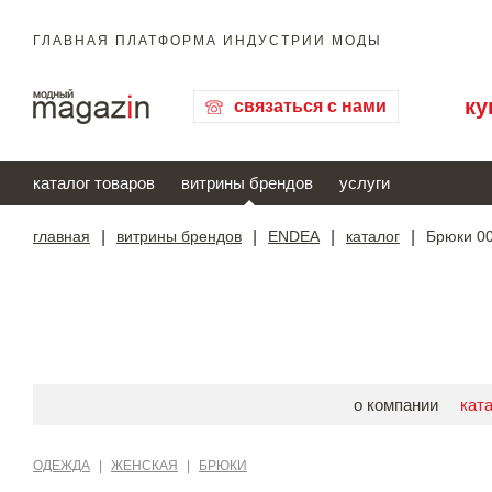
ГЛАВНАЯ ПЛАТФОРМА ИНДУСТРИИ МОДЫ
ку
связаться с нами
каталог товаров
витрины брендов
услуги
главная
|
витрины брендов
|
ENDEA
|
каталог
|
Брюки 0
о компании
кат
ОДЕЖДА
|
ЖЕНСКАЯ
|
БРЮКИ