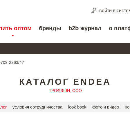
войти
в систе
пить оптом
бренды
b2b журнал
о плат
0709-2263/47
КАТАЛОГ ENDEA
ПРОФЭШН, ООО
алог
условия сотрудничества
look book
фото и видео
но