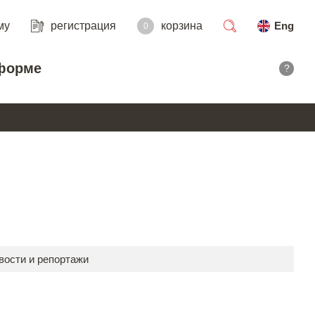
му
регистрация
корзина
Eng
0
поиск
форме
?
вости и репортажи