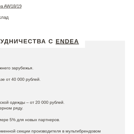
a AW18/19
клад
РУДНИЧЕСТВА С
ENDEA
жнего зарубежья.
зе от 40 000 рублей.
кой одежды – от 20 000 рублей.
ерном ряду.
мере 5% для новых партнеров.
рменной секции производителя в мультибрендовом