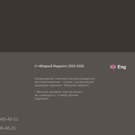
© «Модный Magazin» 2016-2026.
Eng
Копирование текстов и воспроизведение
фотоматериалов - только с разрешения
редакции журнала "Модный magazin".
* Мнение авторов текстов может
не совпадать с точкой зрения
редакции.
600-40-21
00-40-21