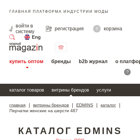
ГЛАВНАЯ ПЛАТФОРМА ИНДУСТРИИ МОДЫ
войти
в
регистрация
корзина
0
систему
Eng
поиск
купить оптом
бренды
b2b журнал
о платфо
?
каталог товаров
витрины брендов
услуги
главная
|
витрины брендов
|
EDMINS
|
каталог
|
Перчатки женские на шерсти 487
КАТАЛОГ EDMINS