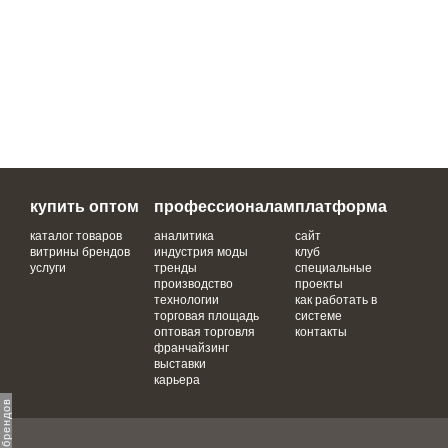
купить оптом
профессионалам
платформа
каталог товаров
аналитика
сайт
витрины брендов
индустрия моды
клуб
услуги
тренды
специальные
производство
проекты
технологии
как работать в
торговая площадь
системе
оптовая торговля
контакты
франчайзинг
выставки
карьера