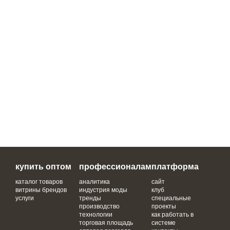
купить оптом
профессионалам
платформа
каталог товаров
аналитика
сайт
витрины брендов
индустрия моды
клуб
услуги
тренды
специальные
производство
проекты
технологии
как работать в
торговая площадь
системе