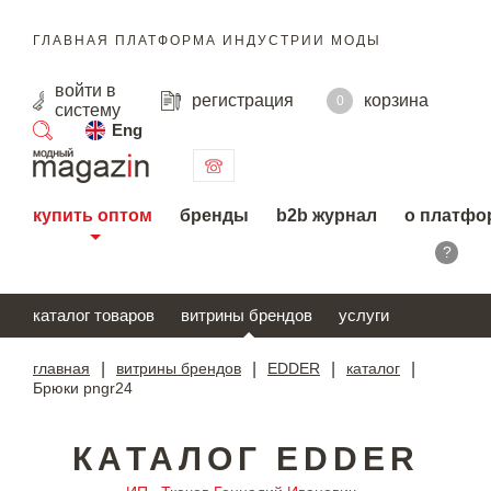
ГЛАВНАЯ ПЛАТФОРМА ИНДУСТРИИ МОДЫ
войти
в
регистрация
корзина
0
систему
Eng
поиск
купить оптом
бренды
b2b журнал
о платфо
?
каталог товаров
витрины брендов
услуги
главная
|
витрины брендов
|
EDDER
|
каталог
|
Брюки pngr24
КАТАЛОГ EDDER