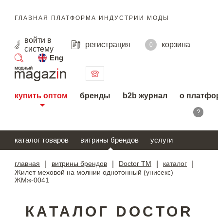
ГЛАВНАЯ ПЛАТФОРМА ИНДУСТРИИ МОДЫ
войти
в
регистрация
корзина
0
систему
Eng
поиск
купить оптом
бренды
b2b журнал
о платфо
?
каталог товаров
витрины брендов
услуги
главная
|
витрины брендов
|
Doctor TM
|
каталог
|
Жилет меховой на молнии однотонный (унисекс)
ЖМж-0041
КАТАЛОГ DOCTOR