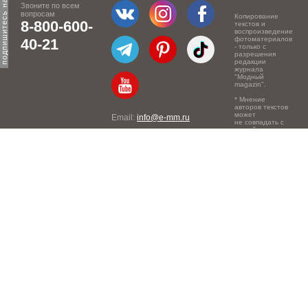
Звоните по всем
вопросам
Копирование
8-800-600-
текстов и
воспроизведение
фотоматериалов
40-21
- только с
разрешения
редакции
журнала
"Модный
magazin".
* Мнение
авторов текстов
может
Email:
info@e-mm.ru
не совпадать с
точкой зрения
Адреса:
редакции.
Россия, г. Москва, 105066,
Токмаков переулок, дом №
16, строение 2, телефон:
+7-903-140-03-57
Россия, г. Санкт-Петербург,
191186, Офисный центр
"Казанский", Казанская ул,
7, телефон: 8-800-600-40-
21
Россия, г. Краснодар,
105066, Офисный центр
"Кутузовский", Северная
ул., 490, телефон: 8-800-