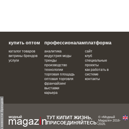
купить оптом
профессионалам
платформа
каталог товаров
аналитика
сайт
витрины брендов
индустрия моды
клуб
услуги
тренды
специальные
производство
проекты
технологии
как работать в
торговая площадь
системе
оптовая торговля
контакты
франчайзинг
выставки
карьера
одпишитесь на новости брендов
ТУТ КИПИТ ЖИЗНЬ,
© «Модный
Magazin» 2016-
ПРИСОЕДИНЯЙТЕСЬ:
2026.