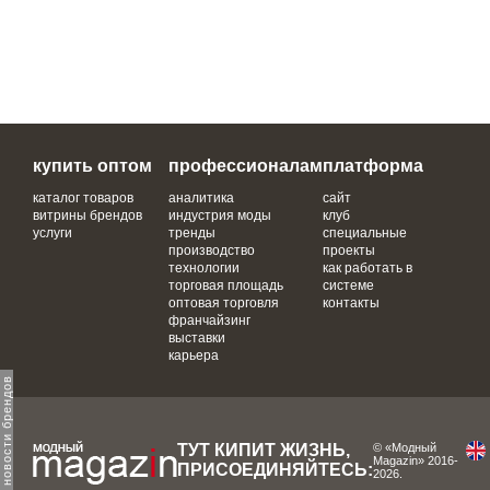
купить оптом
профессионалам
платформа
каталог товаров
аналитика
сайт
витрины брендов
индустрия моды
клуб
услуги
тренды
специальные
производство
проекты
технологии
как работать в
торговая площадь
системе
оптовая торговля
контакты
франчайзинг
выставки
карьера
одпишитесь на новости брендов
ТУТ КИПИТ ЖИЗНЬ,
© «Модный
Magazin» 2016-
ПРИСОЕДИНЯЙТЕСЬ:
2026.