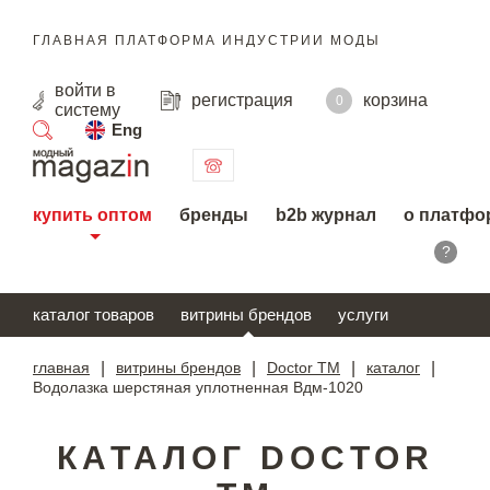
ГЛАВНАЯ ПЛАТФОРМА ИНДУСТРИИ МОДЫ
войти
в
регистрация
корзина
0
систему
Eng
поиск
купить оптом
бренды
b2b журнал
о платфо
?
каталог товаров
витрины брендов
услуги
главная
|
витрины брендов
|
Doctor TM
|
каталог
|
Водолазка шерстяная уплотненная Вдм-1020
КАТАЛОГ DOCTOR