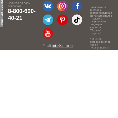
Звоните по всем
вопросам
Копирование
8-800-600-
текстов и
воспроизведение
фотоматериалов
40-21
- только с
разрешения
редакции
журнала
"Модный
magazin".
* Мнение
авторов текстов
может
Email:
info@e-mm.ru
не совпадать с
точкой зрения
Адреса:
редакции.
Россия, г. Москва, 105066,
Токмаков переулок, дом №
16, строение 2, телефон:
+7-903-140-03-57
Россия, г. Санкт-Петербург,
191186, Офисный центр
"Казанский", Казанская ул,
7, телефон: 8-800-600-40-
21
Россия, г. Краснодар,
105066, Офисный центр
"Кутузовский", Северная