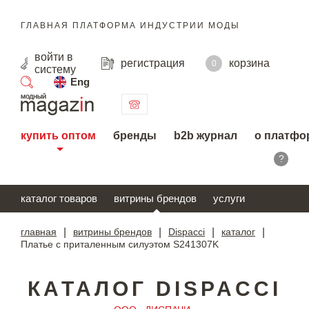
ГЛАВНАЯ ПЛАТФОРМА ИНДУСТРИИ МОДЫ
войти
в
регистрация
корзина
0
систему
Eng
поиск
купить оптом
бренды
b2b журнал
о платфо
?
каталог товаров
витрины брендов
услуги
главная
|
витрины брендов
|
Dispacci
|
каталог
|
Платье с приталенным силуэтом S241307K
КАТАЛОГ DISPACCI