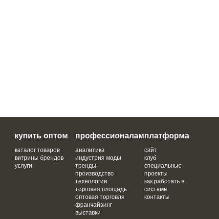
купить оптом
профессионалам
платформа
каталог товаров
аналитика
сайт
витрины брендов
индустрия моды
клуб
услуги
тренды
специальные
производство
проекты
технологии
как работать в
торговая площадь
системе
оптовая торговля
контакты
франчайзинг
выставки