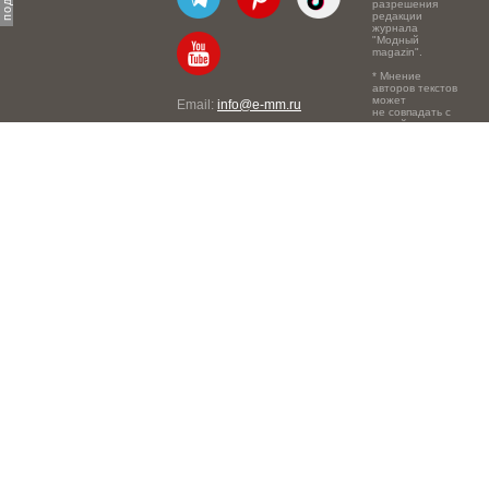
разрешения
редакции
журнала
"Модный
magazin".
* Мнение
авторов текстов
может
Email:
info@e-mm.ru
не совпадать с
точкой зрения
Адреса:
редакции.
Россия, г. Москва, 105066,
Токмаков переулок, дом №
16, строение 2, телефон:
+7-903-140-03-57
Россия, г. Санкт-Петербург,
191186, Офисный центр
"Казанский", Казанская ул,
7, телефон: 8-800-600-40-
21
Россия, г. Краснодар,
105066, Офисный центр
"Кутузовский", Северная
ул., 490, телефон: 8-800-
600-40-21
Россия, г. Нижний
Новгород, 603105,