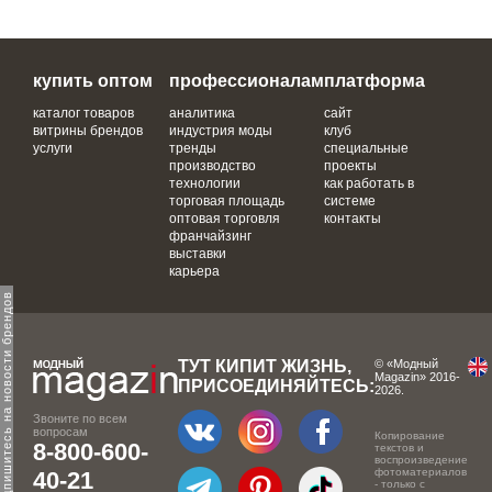
купить оптом
профессионалам
платформа
каталог товаров
аналитика
сайт
витрины брендов
индустрия моды
клуб
услуги
тренды
специальные
производство
проекты
технологии
как работать в
торговая площадь
системе
оптовая торговля
контакты
франчайзинг
выставки
карьера
одпишитесь на новости брендов
ТУТ КИПИТ ЖИЗНЬ,
© «Модный
Magazin» 2016-
ПРИСОЕДИНЯЙТЕСЬ:
2026.
Звоните по всем
вопросам
Копирование
8-800-600-
текстов и
воспроизведение
фотоматериалов
40-21
- только с