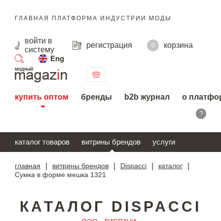
ГЛАВНАЯ ПЛАТФОРМА ИНДУСТРИИ МОДЫ
войти
в
регистрация
корзина
0
систему
Eng
поиск
купить оптом
бренды
b2b журнал
о платфо
?
каталог товаров
витрины брендов
услуги
главная
|
витрины брендов
|
Dispacci
|
каталог
|
Сумка в форме мешка 1321
КАТАЛОГ DISPACCI