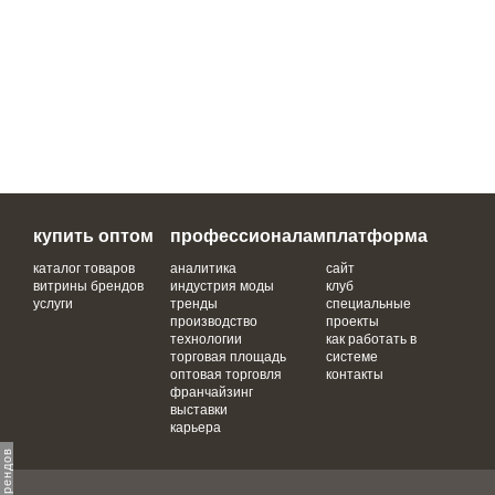
купить оптом
профессионалам
платформа
каталог товаров
аналитика
сайт
витрины брендов
индустрия моды
клуб
услуги
тренды
специальные
производство
проекты
технологии
как работать в
торговая площадь
системе
оптовая торговля
контакты
франчайзинг
выставки
карьера