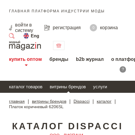
ГЛАВНАЯ ПЛАТФОРМА ИНДУСТРИИ МОДЫ
войти
в
регистрация
корзина
0
систему
Eng
поиск
купить оптом
бренды
b2b журнал
о платфо
?
каталог товаров
витрины брендов
услуги
главная
|
витрины брендов
|
Dispacci
|
каталог
|
Платок коричневый 6206SL
КАТАЛОГ DISPACCI