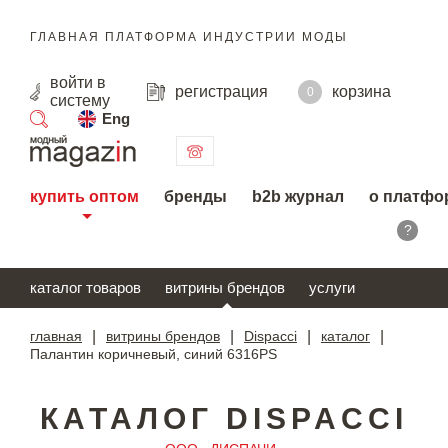
ГЛАВНАЯ ПЛАТФОРМА ИНДУСТРИИ МОДЫ
войти
в
регистрация
корзина
0
систему
Eng
поиск
купить оптом
бренды
b2b журнал
о платфо
?
каталог товаров
витрины брендов
услуги
главная
|
витрины брендов
|
Dispacci
|
каталог
|
Палантин коричневый, синий 6316PS
КАТАЛОГ DISPACCI