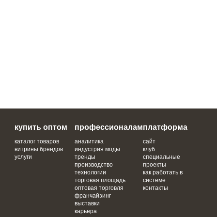
купить оптом
профессионалам
платформа
каталог товаров
аналитика
сайт
витрины брендов
индустрия моды
клуб
услуги
тренды
специальные
производство
проекты
технологии
как работать в
торговая площадь
системе
оптовая торговля
контакты
франчайзинг
выставки
карьера