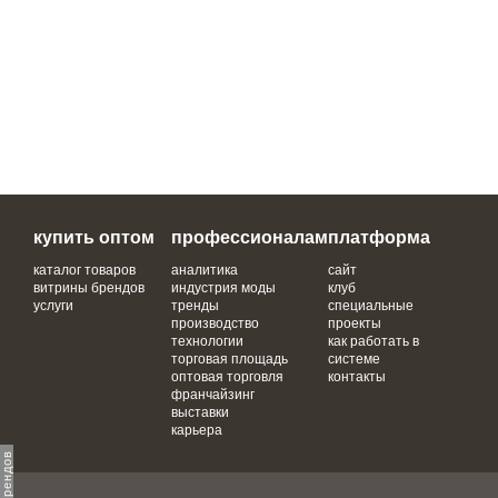
купить оптом
профессионалам
платформа
каталог товаров
аналитика
сайт
витрины брендов
индустрия моды
клуб
услуги
тренды
специальные
производство
проекты
технологии
как работать в
торговая площадь
системе
оптовая торговля
контакты
франчайзинг
выставки
карьера