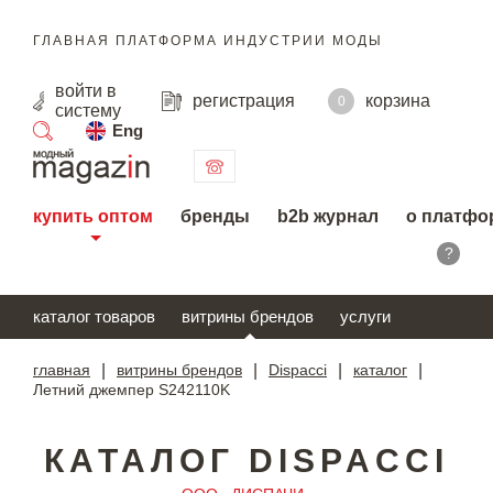
ГЛАВНАЯ ПЛАТФОРМА ИНДУСТРИИ МОДЫ
войти
в
регистрация
корзина
0
систему
Eng
поиск
купить оптом
бренды
b2b журнал
о платфо
?
каталог товаров
витрины брендов
услуги
главная
|
витрины брендов
|
Dispacci
|
каталог
|
Летний джемпер S242110K
КАТАЛОГ DISPACCI