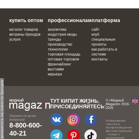
купить оптом
профессионалам
платформа
каталог товаров
аналитика
сайт
витрины брендов
индустрия моды
клуб
услуги
тренды
специальные
производство
проекты
технологии
как работать в
торговая площадь
системе
оптовая торговля
контакты
франчайзинг
выставки
карьера
одпишитесь на новости брендов
ТУТ КИПИТ ЖИЗНЬ,
© «Модный
Magazin» 2016-
ПРИСОЕДИНЯЙТЕСЬ:
2026.
Звоните по всем
вопросам
Копирование
8-800-600-
текстов и
воспроизведение
фотоматериалов
40-21
- только с
разрешения