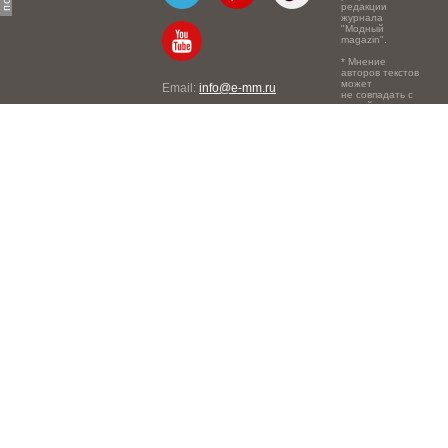
редакции
журнала
"Модный
magazin".
* Мнение
авторов текстов
может
Email:
info@e-mm.ru
не совпадать с
точкой зрения
Адреса:
редакции.
Россия, г. Москва, 105066,
Токмаков переулок, дом №
16, строение 2, телефон:
+7-903-140-03-57
Россия, г. Санкт-Петербург,
191186, Офисный центр
"Казанский", Казанская ул,
7, телефон: 8-800-600-40-
21
Россия, г. Краснодар,
105066, Офисный центр
"Кутузовский", Северная
ул., 490, телефон: 8-800-
600-40-21
Россия, г. Нижний
Новгород, 603105,
Офисный центр "London",