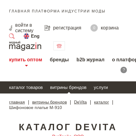
ГЛАВНАЯ ПЛАТФОРМА ИНДУСТРИИ МОДЫ
войти
в
регистрация
корзина
0
систему
Eng
поиск
купить оптом
бренды
b2b журнал
о платфо
?
каталог товаров
витрины брендов
услуги
главная
|
витрины брендов
|
DeVita
|
каталог
|
Шифоновое платье М-910
КАТАЛОГ DEVITA