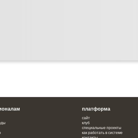
ионалам
платформа
сайт
оды
клуб
специальные проекты
о
как работать в системе
контакты