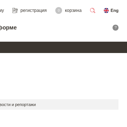
му
регистрация
корзина
Eng
0
поиск
форме
?
вости и репортажи