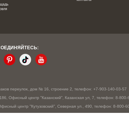
ощадь
овля
СОЕДИНЯЙТЕСЬ:
кмаков переулок, дом № 16, строение 2, телефон: +7-903-140-03-57
1186, Офисный центр "Казанский", Казанская ул, 7, телефон: 8-800-
 Офисный центр "Кутузовский", Северная ул., 490, телефон: 8-800-6
03105, Офисный центр "London", Ошарская, 77А, телефон: 8-800-60
9, Офисный центр "10 столиц", Ядринцевская, 68/1, телефон: 8-800