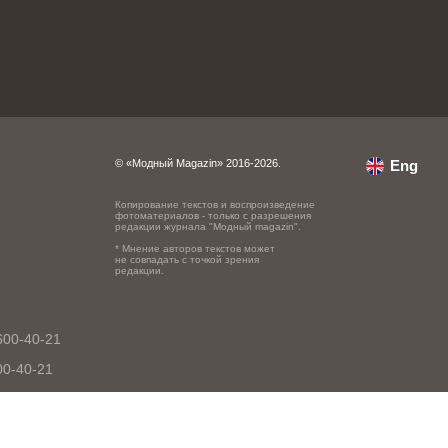
© «Модный Magazin» 2016-2026.
Eng
Копирование текстов и воспроизведение
фотоматериалов - только с разрешения
редакции журнала "Модный magazin".
* Мнение авторов текстов может
не совпадать с точкой зрения
редакции.
600-40-21
00-40-21
0-40-21
-600-40-21