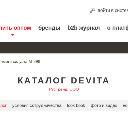
войти
в систе
пить оптом
бренды
b2b журнал
о плат
рямого силуэта М-898
КАТАЛОГ DEVITA
РусТрейд, ООО
алог
условия сотрудничества
look book
фото и видео
но