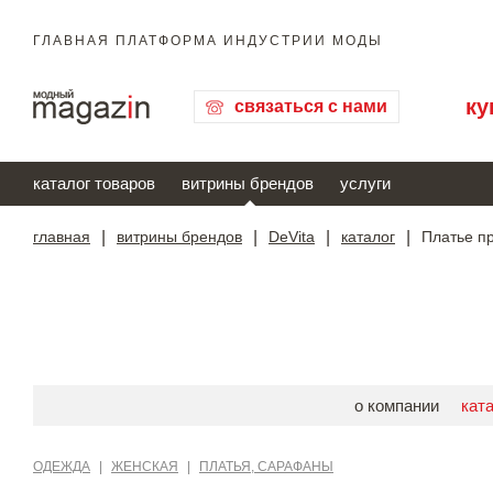
ГЛАВНАЯ ПЛАТФОРМА ИНДУСТРИИ МОДЫ
ку
связаться с нами
каталог товаров
витрины брендов
услуги
главная
|
витрины брендов
|
DeVita
|
каталог
|
Платье п
о компании
кат
ОДЕЖДА
|
ЖЕНСКАЯ
|
ПЛАТЬЯ, САРАФАНЫ