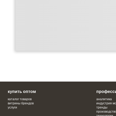
купить оптом
професс
каталог товаров
аналитика
витрины брендов
индустрия м
услуги
тренды
производств
технологии