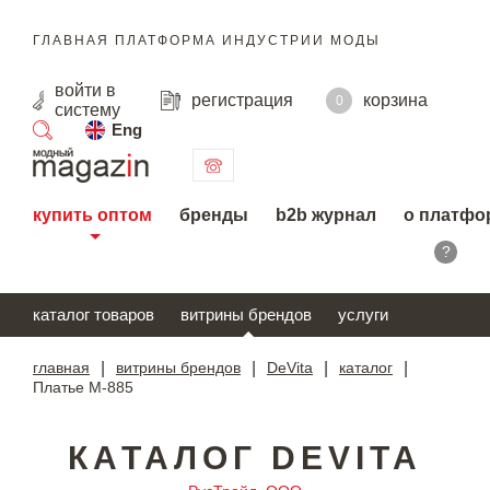
ГЛАВНАЯ ПЛАТФОРМА ИНДУСТРИИ МОДЫ
войти
в
регистрация
корзина
0
систему
Eng
поиск
купить оптом
бренды
b2b журнал
о платфо
?
каталог товаров
витрины брендов
услуги
главная
|
витрины брендов
|
DeVita
|
каталог
|
Платье М-885
КАТАЛОГ DEVITA