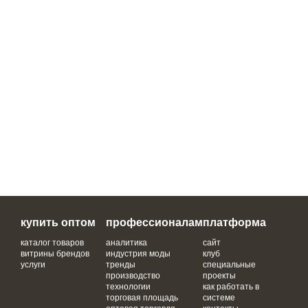
купить оптом
профессионалам
платформа
каталог товаров
аналитика
сайт
витрины брендов
индустрия моды
клуб
услуги
тренды
специальные
производство
проекты
технологии
как работать в
торговая площадь
системе