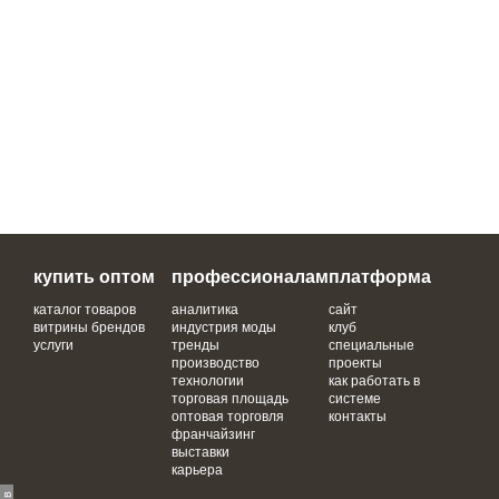
купить оптом
профессионалам
платформа
каталог товаров
аналитика
сайт
витрины брендов
индустрия моды
клуб
услуги
тренды
специальные
производство
проекты
технологии
как работать в
торговая площадь
системе
оптовая торговля
контакты
франчайзинг
выставки
карьера