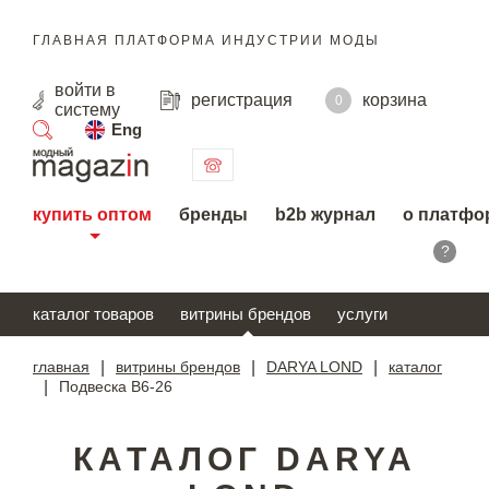
ГЛАВНАЯ ПЛАТФОРМА ИНДУСТРИИ МОДЫ
войти
в
регистрация
корзина
0
систему
Eng
поиск
купить оптом
бренды
b2b журнал
о платфо
?
каталог товаров
витрины брендов
услуги
главная
|
витрины брендов
|
DARYA LOND
|
каталог
|
Подвеска В6-26
КАТАЛОГ DARYA