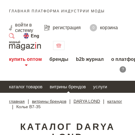
ГЛАВНАЯ ПЛАТФОРМА ИНДУСТРИИ МОДЫ
войти
в
регистрация
корзина
0
систему
Eng
поиск
купить оптом
бренды
b2b журнал
о платфо
?
каталог товаров
витрины брендов
услуги
главная
|
витрины брендов
|
DARYA LOND
|
каталог
|
Колье В7-35
КАТАЛОГ DARYA