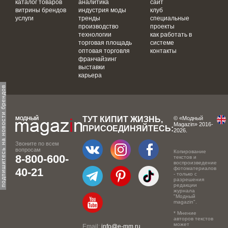
каталог товаров
аналитика
сайт
витрины брендов
индустрия моды
клуб
услуги
тренды
специальные
производство
проекты
технологии
как работать в
торговая площадь
системе
оптовая торговля
контакты
франчайзинг
выставки
карьера
одпишитесь на новости брендов
ТУТ КИПИТ ЖИЗНЬ,
© «Модный
Magazin» 2016-
ПРИСОЕДИНЯЙТЕСЬ:
2026.
Звоните по всем
вопросам
Копирование
8-800-600-
текстов и
воспроизведение
фотоматериалов
40-21
- только с
разрешения
редакции
журнала
"Модный
magazin".
* Мнение
авторов текстов
может
Email:
info@e-mm.ru