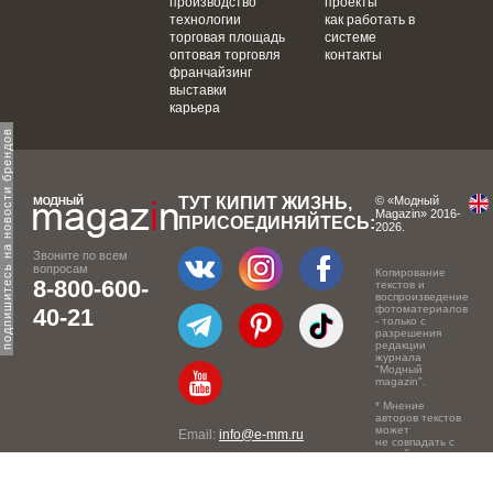
производство
проекты
технологии
как работать в
торговая площадь
системе
оптовая торговля
контакты
франчайзинг
выставки
карьера
одпишитесь на новости брендов
ТУТ КИПИТ ЖИЗНЬ,
© «Модный
Magazin» 2016-
ПРИСОЕДИНЯЙТЕСЬ:
2026.
Звоните по всем
вопросам
Копирование
8-800-600-
текстов и
воспроизведение
фотоматериалов
40-21
- только с
разрешения
редакции
журнала
"Модный
magazin".
* Мнение
авторов текстов
может
Email:
info@e-mm.ru
не совпадать с
точкой зрения
Адреса:
редакции.