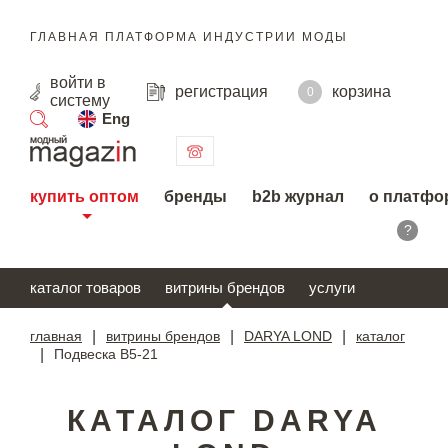
ГЛАВНАЯ ПЛАТФОРМА ИНДУСТРИИ МОДЫ
войти
в
регистрация
корзина
0
систему
Eng
поиск
купить оптом
бренды
b2b журнал
о платфо
?
каталог товаров
витрины брендов
услуги
главная
|
витрины брендов
|
DARYA LOND
|
каталог
|
Подвеска В5-21
КАТАЛОГ DARYA