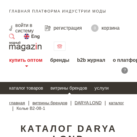
ГЛАВНАЯ ПЛАТФОРМА ИНДУСТРИИ МОДЫ
войти
в
регистрация
корзина
0
систему
Eng
поиск
купить оптом
бренды
b2b журнал
о платфо
?
каталог товаров
витрины брендов
услуги
главная
|
витрины брендов
|
DARYA LOND
|
каталог
|
Колье В2-08-1
КАТАЛОГ DARYA