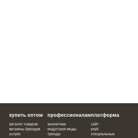
купить оптом
профессионалам
платформа
каталог товаров
аналитика
сайт
витрины брендов
индустрия моды
клуб
услуги
тренды
специальные