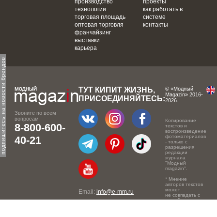
производство
проекты
технологии
как работать в
торговая площадь
системе
оптовая торговля
контакты
франчайзинг
выставки
карьера
одпишитесь на новости брендов
ТУТ КИПИТ ЖИЗНЬ,
© «Модный
Magazin» 2016-
ПРИСОЕДИНЯЙТЕСЬ:
2026.
Звоните по всем
вопросам
Копирование
8-800-600-
текстов и
воспроизведение
фотоматериалов
40-21
- только с
разрешения
редакции
журнала
"Модный
magazin".
* Мнение
авторов текстов
может
Email:
info@e-mm.ru
не совпадать с
точкой зрения
Адреса:
редакции.