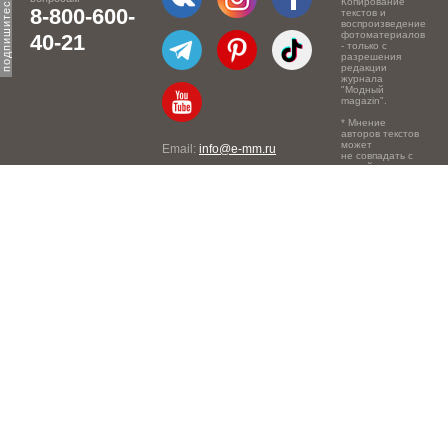
Копирование
8-800-600-
текстов и
воспроизведение
фотоматериалов
40-21
- только с
разрешения
редакции
журнала
"Модный
magazin".
* Мнение
авторов текстов
может
Email:
info@e-mm.ru
не совпадать с
точкой зрения
Адреса:
редакции.
Россия, г. Москва, 105066,
Токмаков переулок, дом №
16, строение 2, телефон:
+7-903-140-03-57
Россия, г. Санкт-Петербург,
191186, Офисный центр
"Казанский", Казанская ул,
7, телефон: 8-800-600-40-
21
Россия, г. Краснодар,
105066, Офисный центр
"Кутузовский", Северная
ул., 490, телефон: 8-800-
600-40-21