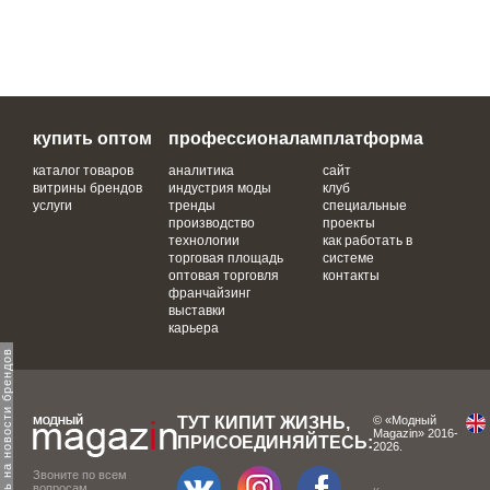
купить оптом
профессионалам
платформа
каталог товаров
аналитика
сайт
витрины брендов
индустрия моды
клуб
услуги
тренды
специальные
производство
проекты
технологии
как работать в
торговая площадь
системе
оптовая торговля
контакты
франчайзинг
выставки
карьера
одпишитесь на новости брендов
ТУТ КИПИТ ЖИЗНЬ,
© «Модный
Magazin» 2016-
ПРИСОЕДИНЯЙТЕСЬ:
2026.
Звоните по всем
вопросам