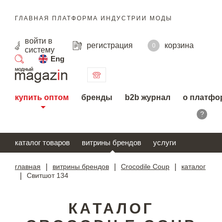
ГЛАВНАЯ ПЛАТФОРМА ИНДУСТРИИ МОДЫ
войти
в
регистрация
корзина
0
систему
Eng
поиск
купить оптом
бренды
b2b журнал
о платфо
?
каталог товаров
витрины брендов
услуги
главная
|
витрины брендов
|
Crocodile Coup
|
каталог
|
Свитшот 134
КАТАЛОГ